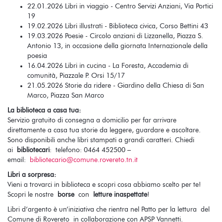
22.01.2026 Libri in viaggio - Centro Servizi Anziani, Via Portici
19
19.02.2026 Libri illustrati - Biblioteca civica, Corso Bettini 43
19.03.2026 Poesie - Circolo anziani di Lizzanella, Piazza S.
Antonio 13, in occasione della giornata Internazionale della
poesia
16.04.2026 Libri in cucina - La Foresta, Accademia di
comunità, Piazzale P. Orsi 15/17
21.05.2026 Storie da ridere - Giardino della Chiesa di San
Marco, Piazza San Marco
La biblioteca a casa tua:
Servizio gratuito di consegna a domicilio per far arrivare
direttamente a casa tua storie da leggere, guardare e ascoltare.
Sono disponibili anche libri stampati a grandi caratteri. Chiedi
ai
bibliotecari
: telefono: 0464 452500 –
email:
bibliotecario@comune.rovereto.tn.it
Libri a sorpresa:
Vieni a trovarci in biblioteca e scopri cosa abbiamo scelto per te!
Scopri le nostre
borse
con
letture inaspettate
!
Libri d’argento è un’iniziativa che rientra nel Patto per la lettura del
Comune di Rovereto in collaborazione con APSP Vannetti.