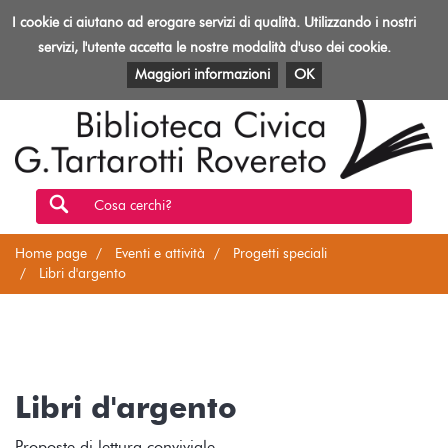
Biblioteca
I cookie ci aiutano ad erogare servizi di qualità. Utilizzando i nostri
Toggl
Rovereto
navig
servizi, l'utente accetta le nostre modalità d'uso dei cookie.
EVENTI E ATTIVITÀ
PATRIMONIO E RISORSE
Maggiori informazioni
OK
Cosa cerchi?
Home page
Eventi e attività
Progetti speciali
Libri d'argento
Libri d'argento