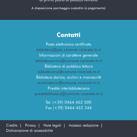
al primo piano di palazzo Annona
A disposizione parcheggio custodito (a pagamento)
Contatti
Posta elettronica certificata
biblioteca@pec.comune.rovereto.tn.it
Informazioni di carattere generale
bibliotecacivica@comune.rovereto.tn.it
Biblioteca di pubblica lettura
bibliotecario@comune.rovereto.tn.it
Biblioteca storica, archivi e manoscritti
archivistorici@comune.rovereto.tn.it
Prestito interbibliotecario
prestitibiblioteca@comune.rovereto.tn.it
Tel. (+39) 0464 452 500
Fax (+39) 0464 452 344
Credits
Privacy
Note legali
Accesso redazione
Dichiarazione di accessibilità