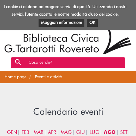
Biblioteca
I cookie ci aiutano ad erogare servizi di qualità. Utilizzando i nostri
Toggl
Rovereto
navig
servizi, l'utente accetta le nostre modalità d'uso dei cookie.
EVENTI E ATTIVITÀ
PATRIMONIO E RISORSE
Maggiori informazioni
OK
Cosa cerchi?
Home page
Eventi e attività
Calendario eventi
GEN
FEB
MAR
APR
MAG
GIU
LUG
AGO
SET