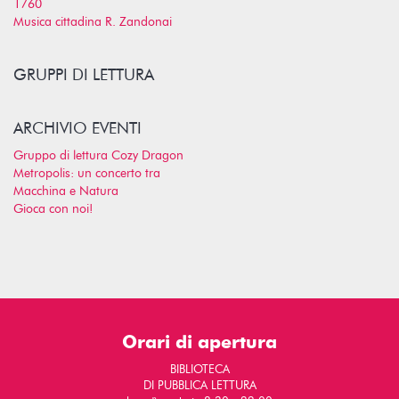
1760
Musica cittadina R. Zandonai
GRUPPI DI LETTURA
ARCHIVIO EVENTI
Gruppo di lettura Cozy Dragon
Metropolis: un concerto tra
Macchina e Natura
Gioca con noi!
Orari di apertura
BIBLIOTECA
DI PUBBLICA LETTURA