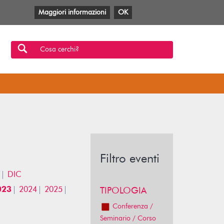
Maggiori informazioni
OK
Facebook
Twitter
YouTube
Anobii
SBT
Mlol
Cosa cerchi?
Filtro eventi
DIC
023
2024
2025
TIPOLOGIA
Conferenza /
Seminario / Corso