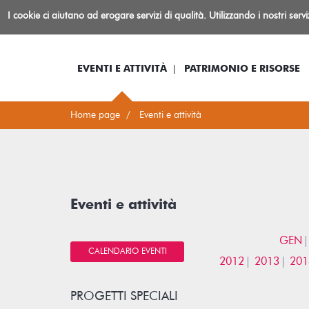
Biblioteca
I cookie ci aiutano ad erogare servizi di qualità. Utilizzando i nostri serv
Io sono...
Log-in
Inform
Rovereto
EVENTI E ATTIVITÀ
PATRIMONIO E RISORSE
Home page
Eventi e attività
Eventi e attività
GEN
CALENDARIO EVENTI
2012
2013
201
PROGETTI SPECIALI