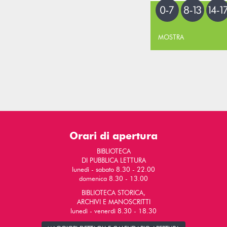
MOSTRA
Orari di apertura
BIBLIOTECA
DI PUBBLICA LETTURA
lunedì - sabato 8.30 - 22.00
domenica 8.30 - 13.00
BIBLIOTECA STORICA,
ARCHIVI E MANOSCRITTI
lunedì - venerdì 8.30 - 18.30