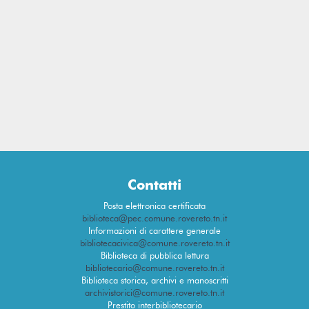
Contatti
Posta elettronica certificata
biblioteca@pec.comune.rovereto.tn.it
Informazioni di carattere generale
bibliotecacivica@comune.rovereto.tn.it
Biblioteca di pubblica lettura
bibliotecario@comune.rovereto.tn.it
Biblioteca storica, archivi e manoscritti
archivistorici@comune.rovereto.tn.it
Prestito interbibliotecario