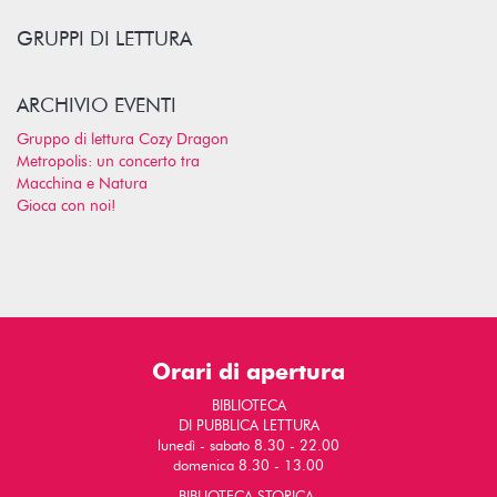
GRUPPI DI LETTURA
ARCHIVIO EVENTI
Gruppo di lettura Cozy Dragon
Metropolis: un concerto tra
Macchina e Natura
Gioca con noi!
Orari di apertura
BIBLIOTECA
DI PUBBLICA LETTURA
lunedì - sabato 8.30 - 22.00
domenica 8.30 - 13.00