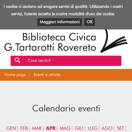
Biblioteca
I cookie ci aiutano ad erogare servizi di qualità. Utilizzando i nostri
Toggl
Rovereto
navig
servizi, l'utente accetta le nostre modalità d'uso dei cookie.
EVENTI E ATTIVITÀ
PATRIMONIO E RISORSE
Maggiori informazioni
OK
Cosa cerchi?
Home page
Eventi e attività
Calendario eventi
GEN
FEB
MAR
APR
MAG
GIU
LUG
AGO
SET