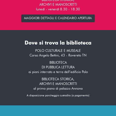
BIBLIOTECA STORICA,
ARCHIVI E MANOSCRITTI
lunedì - venerdì 8.30 - 18.30
MAGGIORI DETTAGLI E CALENDARIO APERTURA
Dove si trova la biblioteca
POLO CULTURALE E MUSEALE
Corso Angelo Bettini, 43 - Rovereto TN
BIBLIOTECA
DI PUBBLICA LETTURA
ai piani interrato e terra dell’edificio Polo
BIBLIOTECA STORICA,
ARCHIVI E MANOSCRITTI
al primo piano di palazzo Annona
A disposizione parcheggio custodito (a pagamento)