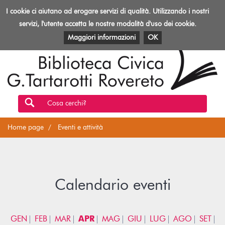
Biblioteca
I cookie ci aiutano ad erogare servizi di qualità. Utilizzando i nostri
Toggl
Rovereto
navig
servizi, l'utente accetta le nostre modalità d'uso dei cookie.
EVENTI E ATTIVITÀ
PATRIMONIO E RISORSE
Maggiori informazioni
OK
Cosa cerchi?
Home page
Eventi e attività
Calendario eventi
GEN
FEB
MAR
APR
MAG
GIU
LUG
AGO
SET