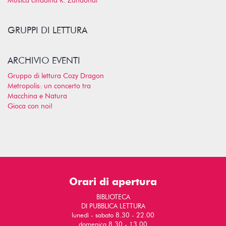
Musica cittadina R. Zandonai
GRUPPI DI LETTURA
ARCHIVIO EVENTI
Gruppo di lettura Cozy Dragon
Metropolis: un concerto tra
Macchina e Natura
Gioca con noi!
Orari di apertura
BIBLIOTECA
DI PUBBLICA LETTURA
lunedì - sabato 8.30 - 22.00
domenica 8.30 - 13.00