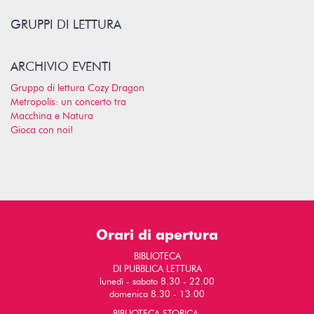
GRUPPI DI LETTURA
ARCHIVIO EVENTI
Gruppo di lettura Cozy Dragon
Metropolis: un concerto tra
Macchina e Natura
Gioca con noi!
Orari di apertura
BIBLIOTECA
DI PUBBLICA LETTURA
lunedì - sabato 8.30 - 22.00
domenica 8.30 - 13.00