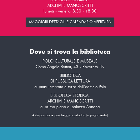
BIBLIOTECA STORICA,
ARCHIVI E MANOSCRITTI
lunedì - venerdì 8.30 - 18.30
MAGGIORI DETTAGLI E CALENDARIO APERTURA
Dove si trova la biblioteca
POLO CULTURALE E MUSEALE
Corso Angelo Bettini, 43 - Rovereto TN
BIBLIOTECA
DI PUBBLICA LETTURA
ai piani interrato e terra dell’edificio Polo
BIBLIOTECA STORICA,
ARCHIVI E MANOSCRITTI
al primo piano di palazzo Annona
A disposizione parcheggio custodito (a pagamento)