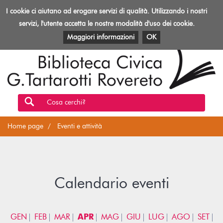
Biblioteca
I cookie ci aiutano ad erogare servizi di qualità. Utilizzando i nostri
Toggl
Rovereto
navig
servizi, l'utente accetta le nostre modalità d'uso dei cookie.
EVENTI E ATTIVITÀ
PATRIMONIO E RISORSE
Maggiori informazioni
OK
Cosa cerchi?
Home page
Eventi e attività
Calendario eventi
GEN
FEB
MAR
APR
MAG
GIU
LUG
AGO
SET