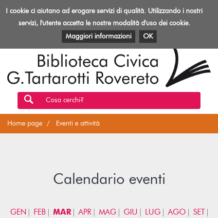
Biblioteca
I cookie ci aiutano ad erogare servizi di qualità. Utilizzando i nostri
Toggl
Rovereto
navig
servizi, l'utente accetta le nostre modalità d'uso dei cookie.
EVENTI E ATTIVITÀ
PATRIMONIO E RISORSE
Maggiori informazioni
OK
Cosa cerchi?
Home page
Eventi e attività
Calendario eventi
GEN
FEB
MAR
APR
MAG
GIU
LUG
AGO
SET