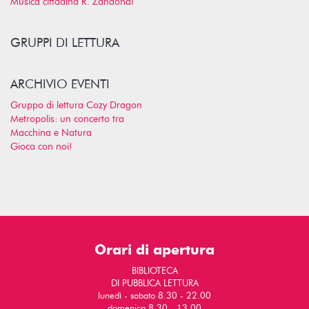
Musica cittadina R. Zandonai
GRUPPI DI LETTURA
ARCHIVIO EVENTI
Gruppo di lettura Cozy Dragon
Metropolis: un concerto tra
Macchina e Natura
Gioca con noi!
Orari di apertura
BIBLIOTECA
DI PUBBLICA LETTURA
lunedì - sabato 8.30 - 22.00
domenica 8.30 - 13.00