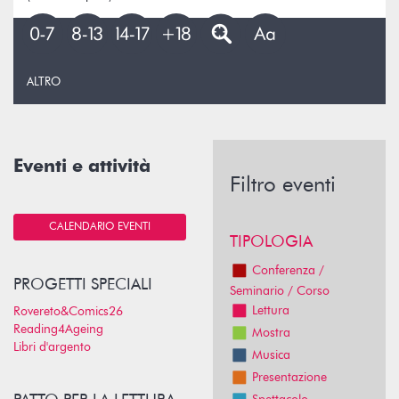
ALTRO
Eventi e attività
Filtro eventi
CALENDARIO EVENTI
TIPOLOGIA
Conferenza /
PROGETTI SPECIALI
Seminario / Corso
Lettura
Rovereto&Comics26
Reading4Ageing
Mostra
Libri d'argento
Musica
Presentazione