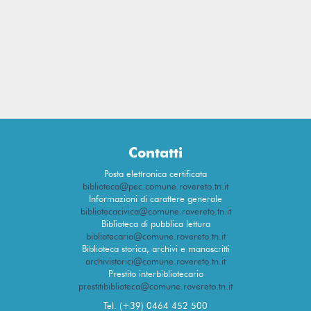
Contatti
Posta elettronica certificata
biblioteca@pec.comune.rovereto.tn.it
Informazioni di carattere generale
bibliotecacivica@comune.rovereto.tn.it
Biblioteca di pubblica lettura
bibliotecario@comune.rovereto.tn.it
Biblioteca storica, archivi e manoscritti
archivistorici@comune.rovereto.tn.it
Prestito interbibliotecario
prestitibiblioteca@comune.rovereto.tn.it
Tel. (+39) 0464 452 500