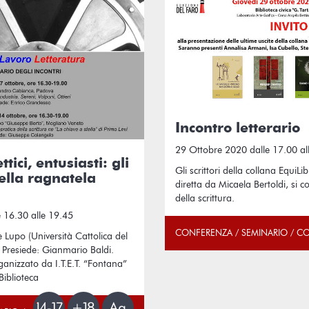
Incontro letterario
29 Ottobre 2020 dalle 17.00 al
ttici, entusiasti: gli
Gli scrittori della collana EquiLib
nella ragnatela
diretta da Micaela Bertoldi, si 
della scrittura.
 16.30 alle 19.45
CONFERENZA / SEMINARIO / C
Lupo (Università Cattolica del
 Presiede: Gianmario Baldi.
rganizzato da I.T.E.T. “Fontana”
Biblioteca