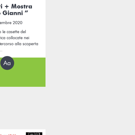
i + Mostra
o Gianni ”
vembre 2020
o le casette del
ica collocate nei
Percorso alla scoperta
..