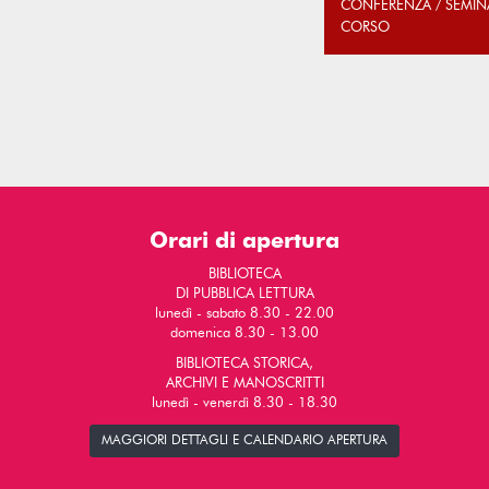
CONFERENZA / SEMIN
CORSO
Orari di apertura
BIBLIOTECA
DI PUBBLICA LETTURA
lunedì - sabato 8.30 - 22.00
domenica 8.30 - 13.00
BIBLIOTECA STORICA,
ARCHIVI E MANOSCRITTI
lunedì - venerdì 8.30 - 18.30
MAGGIORI DETTAGLI E CALENDARIO APERTURA