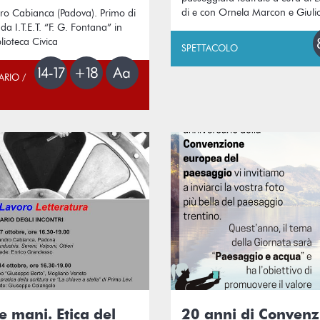
di e con Ornela Marcon e Giuli
ro Cabianca (Padova). Primo di
da I.T.E.T. “F. G. Fontana” in
lioteca Civica
SPETTACOLO
ARIO /
e mani. Etica del
20 anni di Conven