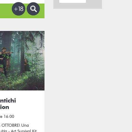
ntichi
tion
le 16.00
 OTTOBRE! Una
Ha - Art Survival Kit,