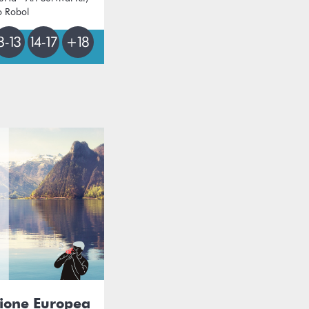
o Robol
zione Europea