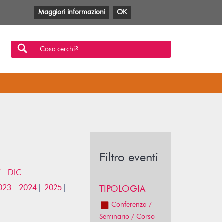
Maggiori informazioni
OK
Facebook
Twitter
YouTube
Anobii
SBT
Mlol
Cosa cerchi?
Filtro eventi
V
DIC
023
2024
2025
TIPOLOGIA
Conferenza /
Seminario / Corso