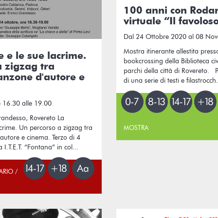
100 anni con Rodar
virtuale “Il favolos
Dal 24 Ottobre 2020 al 08 No
Mostra itinerante allestita press
 e le sue lacrime.
bookcrossing della Biblioteca civ
 zigzag tra
parchi della città di Rovereto. 
canzone d'autore e
di una serie di testi e filastrocch.
 16.30 alle 19.00
randesso, Rovereto La
crime. Un percorso a zigzag tra
MOSTRA
'autore e cinema. Terzo di 4
 I.T.E.T. “Fontana” in col...
ARIO /