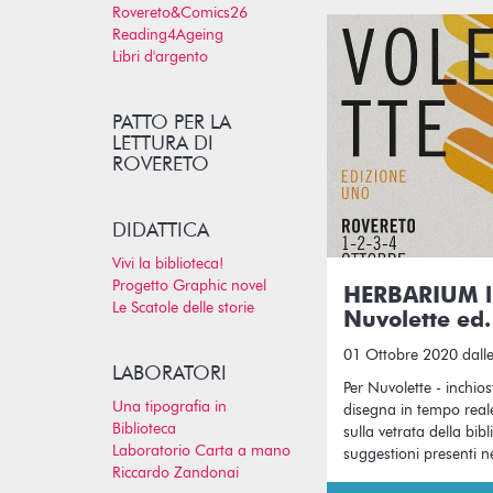
Rovereto&Comics26
Reading4Ageing
Libri d'argento
PATTO PER LA
LETTURA DI
ROVERETO
DIDATTICA
Vivi la biblioteca!
Progetto Graphic novel
HERBARIUM li
Le Scatole delle storie
Nuvolette ed.
01 Ottobre 2020 dalle
LABORATORI
Per Nuvolette - inchios
Una tipografia in
disegna in tempo reale
Biblioteca
sulla vetrata della bibl
Laboratorio Carta a mano
suggestioni presenti ne
Riccardo Zandonai