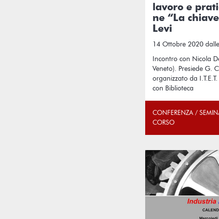
lavoro e prati
ne “La chiave
Levi
14 Ottobre 2020 dalle
Incontro con Nicola De
Veneto). Presiede G. C
organizzato da I.T.E.T
con Biblioteca
CONFERENZA / SEMIN
CORSO