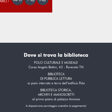
ARIO /
Dove si trova la biblioteca
POLO CULTURALE E MUSEALE
Corso Angelo Bettini, 43 - Rovereto TN
BIBLIOTECA
DI PUBBLICA LETTURA
ai piani interrato e terra dell’edificio Polo
BIBLIOTECA STORICA,
ARCHIVI E MANOSCRITTI
al primo piano di palazzo Annona
A disposizione parcheggio custodito (a pagamento)