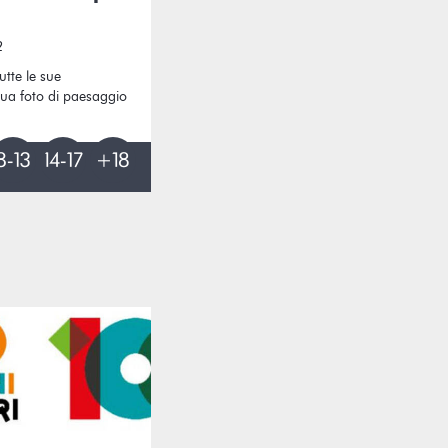
2
utte le sue
tua foto di paesaggio