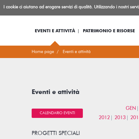
Biblioteca
I cookie ci aiutano ad erogare servizi di qualità. Utilizzando i nostri serv
Io sono...
Log-in
Inform
Rovereto
EVENTI E ATTIVITÀ
PATRIMONIO E RISORSE
Home page
Eventi e attività
Eventi e attività
GEN
CALENDARIO EVENTI
2012
2013
201
PROGETTI SPECIALI