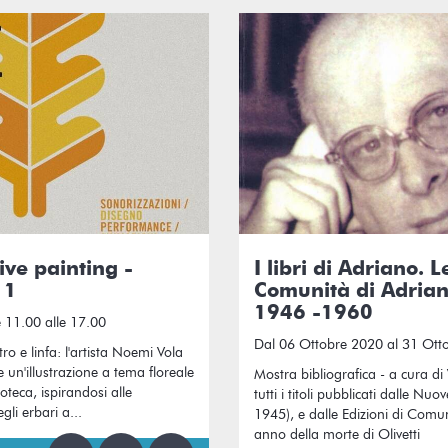
ve painting -
I libri di Adriano. L
 1
Comunità di Adriano
1946 -1960
 11.00 alle 17.00
Dal 06 Ottobre 2020 al 31 Ott
tro e linfa: l'artista Noemi Vola
 un'illustrazione a tema floreale
Mostra bibliografica - a cura di 
ioteca, ispirandosi alle
tutti i titoli pubblicati dalle Nu
gli erbari a...
1945), e dalle Edizioni di Comu
anno della morte di Olivetti