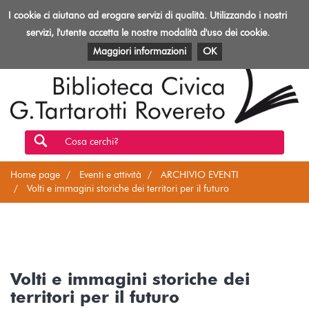
Biblioteca
I cookie ci aiutano ad erogare servizi di qualità. Utilizzando i nostri
Toggl
Rovereto
navig
servizi, l'utente accetta le nostre modalità d'uso dei cookie.
EVENTI E ATTIVITÀ
PATRIMONIO E RISORSE
Maggiori informazioni
OK
Cosa cerchi?
Home page
Eventi e attività
ARCHIVIO EVENTI
Volti e immagini storiche dei territori per il futuro
Volti e immagini storiche dei
territori per il futuro