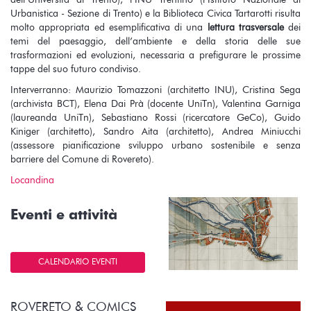
dell’Università di Trento), l’INU Trentino (l’Istituto Nazionale di
Urbanistica - Sezione di Trento) e la Biblioteca Civica Tartarotti risulta
molto appropriata ed esemplificativa di una
lettura trasversale
dei
temi del paesaggio, dell’ambiente e della storia delle sue
trasformazioni ed evoluzioni, necessaria a prefigurare le prossime
tappe del suo futuro condiviso.
Interverranno: Maurizio Tomazzoni (architetto INU), Cristina Sega
(archivista BCT), Elena Dai Prà (docente UniTn), Valentina Garniga
(laureanda UniTn), Sebastiano Rossi (ricercatore GeCo), Guido
Kiniger (architetto), Sandro Aita (architetto), Andrea Miniucchi
(assessore pianificazione sviluppo urbano sostenibile e senza
barriere del Comune di Rovereto).
Locandina
Eventi e attività
CALENDARIO EVENTI
ROVERETO & COMICS