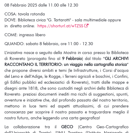
08 Febbraio 2025 dalle 11.00 alle 12.30
COSA: tavola rotonda
DOVE: Biblioteca civica "G. Tartarotti" - sala multimediale oppure
in diretta online:
https://shorturl.at/wTZSS
COME: ingresso libero
QUANDO: sabato 8 febbraio, ore 11.00 - 12.30
L’iniziativa nasce a seguito della Mostra in corso presso la Biblioteca
di Rovereto (prorogata fino al
9 Febbraio
) dal titolo “
GLI ARCHIVI
RACCONTANO IL TERRITORIO: un viaggio nella cartografia storica
”
che propone diversi ambiti e temi (le Infrastrutture, i Corsi d’acqua
del Leno e dell’Adige, le Rogge, i Terreni agricoli e boschivi, i Confini,
gli Edifici pubblici ed ecclesiastici di Rovereto), tratti dalle mappe e
disegni ante 1818, che sono custoditi negli archivi della Biblioteca di
Rovereto: preziosi documenti inediti ma ricchi di suggestioni, spunti,
avventure e iniziative che, dal profondo passato del nostro territorio,
mettono in luce temi ed aspetti attualissimi, di cui prendere
conoscenza per scoprire il nostro passato e traguardare meglio il
nostro futuro, anche leggendo una carta geografica!
La collaborazione tra il
GECO
(Centro Geo-Cartografico