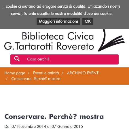
Biblioteca
I cookie ci aiutano ad erogare servizi di qualità. Utilizzando i nostri
Toggl
Rovereto
navig
servizi, l'utente accetta le nostre modalità d'uso dei cookie.
EVENTI E ATTIVITÀ
PATRIMONIO E RISORSE
Maggiori informazioni
OK
Cosa cerchi?
Home page
Eventi e attività
ARCHIVIO EVENTI
Conservare. Perchè? mostra
Conservare. Perchè? mostra
Dal 07 Novembre 2014 al 07 Gennaio 2015