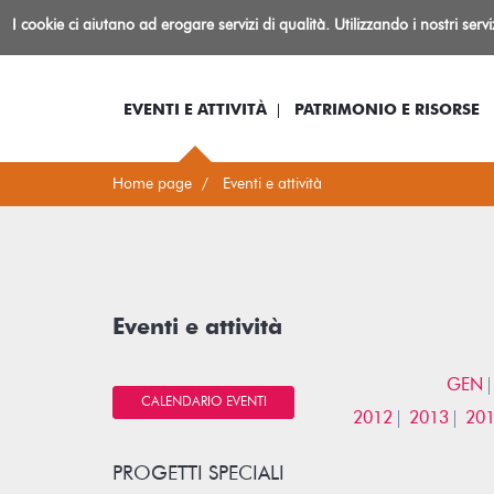
Biblioteca
I cookie ci aiutano ad erogare servizi di qualità. Utilizzando i nostri serv
Io sono...
Log-in
Inform
Rovereto
EVENTI E ATTIVITÀ
PATRIMONIO E RISORSE
Home page
Eventi e attività
Eventi e attività
GEN
CALENDARIO EVENTI
2012
2013
20
PROGETTI SPECIALI