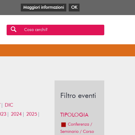
Maggiori informazioni
OK
Facebook
Twitter
YouTube
Anobii
SBT
Mlol
Cosa cerchi?
Filtro eventi
V
DIC
023
2024
2025
TIPOLOGIA
Conferenza /
Seminario / Corso