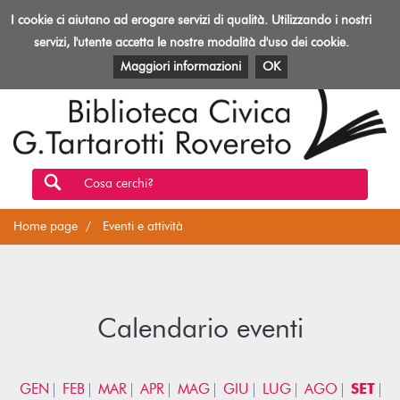
Biblioteca
I cookie ci aiutano ad erogare servizi di qualità. Utilizzando i nostri
Toggl
Rovereto
navig
servizi, l'utente accetta le nostre modalità d'uso dei cookie.
EVENTI E ATTIVITÀ
PATRIMONIO E RISORSE
Maggiori informazioni
OK
Cosa cerchi?
Home page
Eventi e attività
Calendario eventi
GEN
FEB
MAR
APR
MAG
GIU
LUG
AGO
SET