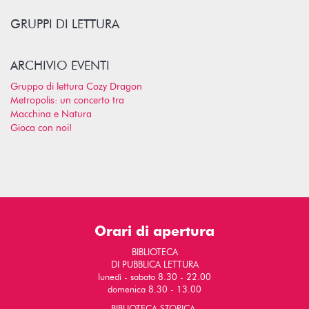
GRUPPI DI LETTURA
ARCHIVIO EVENTI
Gruppo di lettura Cozy Dragon
Metropolis: un concerto tra
Macchina e Natura
Gioca con noi!
Orari di apertura
BIBLIOTECA
DI PUBBLICA LETTURA
lunedì - sabato 8.30 - 22.00
domenica 8.30 - 13.00