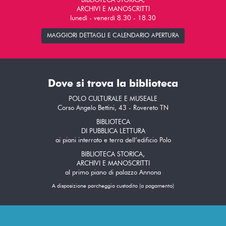
BIBLIOTECA STORICA,
ARCHIVI E MANOSCRITTI
lunedì - venerdì 8.30 - 18.30
MAGGIORI DETTAGLI E CALENDARIO APERTURA
Dove si trova la biblioteca
POLO CULTURALE E MUSEALE
Corso Angelo Bettini, 43 - Rovereto TN
BIBLIOTECA
DI PUBBLICA LETTURA
ai piani interrato e terra dell’edificio Polo
BIBLIOTECA STORICA,
ARCHIVI E MANOSCRITTI
al primo piano di palazzo Annona
A disposizione parcheggio custodito (a pagamento)