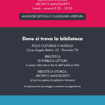
BIBLIOTECA STORICA,
ARCHIVI E MANOSCRITTI
lunedì - venerdì 8.30 - 18.30
MAGGIORI DETTAGLI E CALENDARIO APERTURA
Dove si trova la biblioteca
POLO CULTURALE E MUSEALE
Corso Angelo Bettini, 43 - Rovereto TN
BIBLIOTECA
DI PUBBLICA LETTURA
ai piani interrato e terra dell’edificio Polo
BIBLIOTECA STORICA,
ARCHIVI E MANOSCRITTI
al primo piano di palazzo Annona
A disposizione parcheggio custodito (a pagamento)