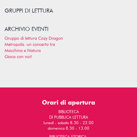
GRUPPI DI LETTURA
ARCHIVIO EVENTI
Gruppo di lettura Cozy Dragon
Metropolis: un concerto tra
Macchina e Natura
Gioca con noi!
Orari di apertura
BIBLIOTECA
DI PUBBLICA LETTURA
lunedì - sabato 8.30 - 22.00
domenica 8.30 - 13.00