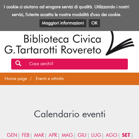
Biblioteca
I cookie ci aiutano ad erogare servizi di qualità. Utilizzando i nostri
Toggl
Rovereto
navig
servizi, l'utente accetta le nostre modalità d'uso dei cookie.
EVENTI E ATTIVITÀ
PATRIMONIO E RISORSE
Maggiori informazioni
OK
Cosa cerchi?
Home page
Eventi e attività
Calendario eventi
GEN
FEB
MAR
APR
MAG
GIU
LUG
AGO
SET