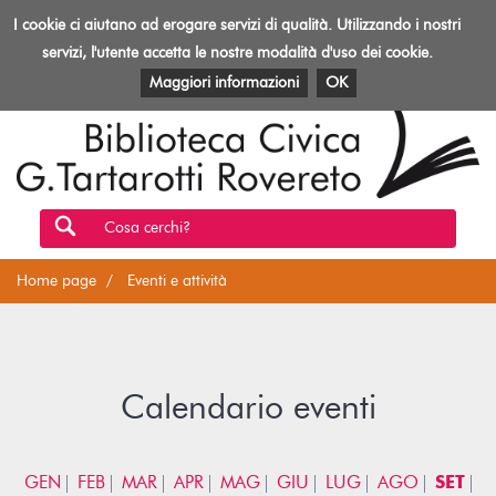
Biblioteca
I cookie ci aiutano ad erogare servizi di qualità. Utilizzando i nostri
Toggl
Rovereto
navig
servizi, l'utente accetta le nostre modalità d'uso dei cookie.
EVENTI E ATTIVITÀ
PATRIMONIO E RISORSE
Maggiori informazioni
OK
Cosa cerchi?
Home page
Eventi e attività
Calendario eventi
GEN
FEB
MAR
APR
MAG
GIU
LUG
AGO
SET