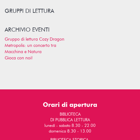
GRUPPI DI LETTURA
ARCHIVIO EVENTI
Gruppo di lettura Cozy Dragon
Metropolis: un concerto tra
Macchina e Natura
Gioca con noi!
Orari di apertura
BIBLIOTECA
DI PUBBLICA LETTURA
lunedì - sabato 8.30 - 22.00
domenica 8.30 - 13.00