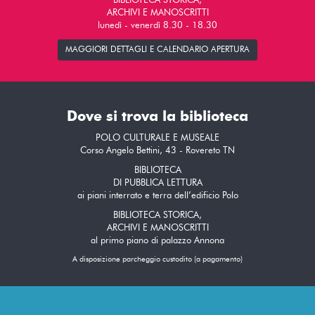
BIBLIOTECA STORICA,
ARCHIVI E MANOSCRITTI
lunedì - venerdì 8.30 - 18.30
MAGGIORI DETTAGLI E CALENDARIO APERTURA
Dove si trova la biblioteca
POLO CULTURALE E MUSEALE
Corso Angelo Bettini, 43 - Rovereto TN
BIBLIOTECA
DI PUBBLICA LETTURA
ai piani interrato e terra dell’edificio Polo
BIBLIOTECA STORICA,
ARCHIVI E MANOSCRITTI
al primo piano di palazzo Annona
A disposizione parcheggio custodito (a pagamento)