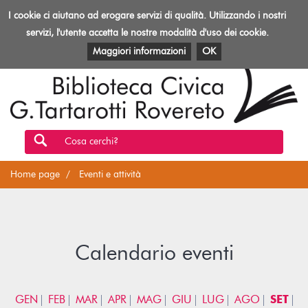
Biblioteca
I cookie ci aiutano ad erogare servizi di qualità. Utilizzando i nostri
Toggl
Rovereto
navig
servizi, l'utente accetta le nostre modalità d'uso dei cookie.
EVENTI E ATTIVITÀ
PATRIMONIO E RISORSE
Maggiori informazioni
OK
Cosa cerchi?
Home page
Eventi e attività
Calendario eventi
GEN
FEB
MAR
APR
MAG
GIU
LUG
AGO
SET