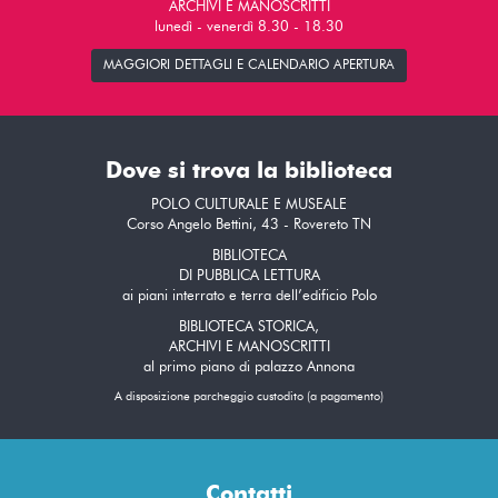
ARCHIVI E MANOSCRITTI
lunedì - venerdì 8.30 - 18.30
MAGGIORI DETTAGLI E CALENDARIO APERTURA
Dove si trova la biblioteca
POLO CULTURALE E MUSEALE
Corso Angelo Bettini, 43 - Rovereto TN
BIBLIOTECA
DI PUBBLICA LETTURA
ai piani interrato e terra dell’edificio Polo
BIBLIOTECA STORICA,
ARCHIVI E MANOSCRITTI
al primo piano di palazzo Annona
A disposizione parcheggio custodito (a pagamento)
Contatti