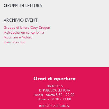
GRUPPI DI LETTURA
ARCHIVIO EVENTI
Gruppo di lettura Cozy Dragon
Metropolis: un concerto tra
Macchina e Natura
Gioca con noi!
Orari di apertura
BIBLIOTECA
DI PUBBLICA LETTURA
lunedì - sabato 8.30 - 22.00
domenica 8.30 - 13.00
BIBLIOTECA STORICA,