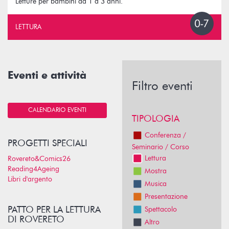
Letture per bambini da 1 a 3 anni.
LETTURA
Eventi e attività
Filtro eventi
CALENDARIO EVENTI
TIPOLOGIA
Conferenza /
PROGETTI SPECIALI
Seminario / Corso
Lettura
Rovereto&Comics26
Reading4Ageing
Mostra
Libri d'argento
Musica
Presentazione
PATTO PER LA LETTURA
Spettacolo
DI ROVERETO
Altro