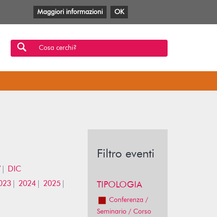
Maggiori informazioni
OK
Facebook
Twitter
YouTube
Anobii
SBT
Mlol
Cosa cerchi?
Filtro eventi
V
DIC
023
2024
2025
TIPOLOGIA
Conferenza /
Seminario / Corso