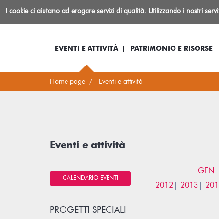
Biblioteca
I cookie ci aiutano ad erogare servizi di qualità. Utilizzando i nostri serv
Io sono...
Log-in
Inform
Rovereto
EVENTI E ATTIVITÀ
PATRIMONIO E RISORSE
Home page
Eventi e attività
Eventi e attività
GEN
CALENDARIO EVENTI
2012
2013
201
PROGETTI SPECIALI