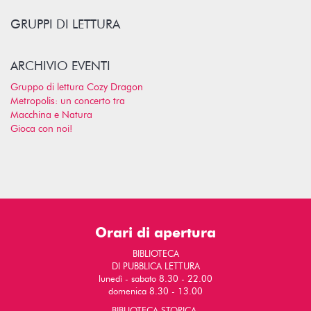
GRUPPI DI LETTURA
ARCHIVIO EVENTI
Gruppo di lettura Cozy Dragon
Metropolis: un concerto tra
Macchina e Natura
Gioca con noi!
Orari di apertura
BIBLIOTECA
DI PUBBLICA LETTURA
lunedì - sabato 8.30 - 22.00
domenica 8.30 - 13.00