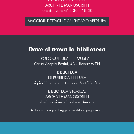
BIBLIOTECA STORICA,
ARCHIVI E MANOSCRITTI
lunedì - venerdì 8.30 - 18.30
MAGGIORI DETTAGLI E CALENDARIO APERTURA
Dove si trova la biblioteca
POLO CULTURALE E MUSEALE
Corso Angelo Bettini, 43 - Rovereto TN
BIBLIOTECA
DI PUBBLICA LETTURA
ai piani interrato e terra dell’edificio Polo
BIBLIOTECA STORICA,
ARCHIVI E MANOSCRITTI
al primo piano di palazzo Annona
A disposizione parcheggio custodito (a pagamento)