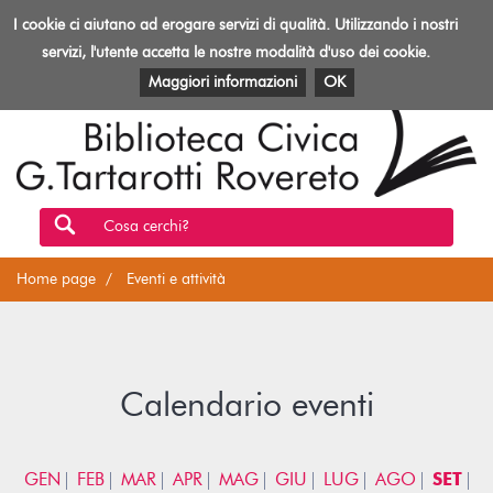
Biblioteca
I cookie ci aiutano ad erogare servizi di qualità. Utilizzando i nostri
Toggl
Rovereto
navig
servizi, l'utente accetta le nostre modalità d'uso dei cookie.
EVENTI E ATTIVITÀ
PATRIMONIO E RISORSE
Maggiori informazioni
OK
Cosa cerchi?
Home page
Eventi e attività
Calendario eventi
GEN
FEB
MAR
APR
MAG
GIU
LUG
AGO
SET