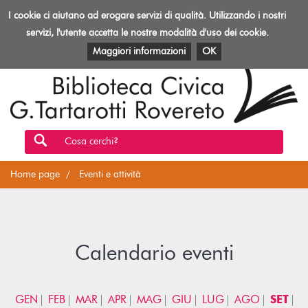
Biblioteca
I cookie ci aiutano ad erogare servizi di qualità. Utilizzando i nostri
Toggl
Rovereto
navig
servizi, l'utente accetta le nostre modalità d'uso dei cookie.
EVENTI E ATTIVITÀ
PATRIMONIO E RISORSE
Maggiori informazioni
OK
Cosa cerchi?
Home page
Eventi e attività
Calendario eventi
GEN
FEB
MAR
APR
MAG
GIU
LUG
AGO
SET