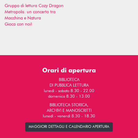
Gruppo di lettura Cozy Dragon
Metropolis: un concerto tra
Macchina e Natura
Gioca con noi!
Orari di apertura
BIBLIOTECA
DI PUBBLICA LETTURA
lunedì - sabato 8.30 - 22.00
domenica 8.30 - 13.00
BIBLIOTECA STORICA,
ARCHIVI E MANOSCRITTI
lunedì - venerdì 8.30 - 18.30
MAGGIORI DETTAGLI E CALENDARIO APERTURA