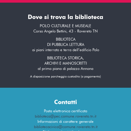
Dove si trova la biblioteca
POLO CULTURALE E MUSEALE
Corso Angelo Bettini, 43 - Rovereto TN
BIBLIOTECA
DI PUBBLICA LETTURA
ai piani interrato e terra dell’edificio Polo
BIBLIOTECA STORICA,
ARCHIVI E MANOSCRITTI
al primo piano di palazzo Annona
A disposizione parcheggio custodito (a pagamento)
Contatti
Posta elettronica certificata
biblioteca@pec.comune.rovereto.tn.it
Informazioni di carattere generale
bibliotecacivica@comune.rovereto.tn.it