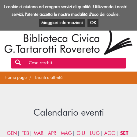
Biblioteca
I cookie ci aiutano ad erogare servizi di qualità. Utilizzando i nostri
Toggl
Rovereto
navig
servizi, l'utente accetta le nostre modalità d'uso dei cookie.
EVENTI E ATTIVITÀ
PATRIMONIO E RISORSE
Maggiori informazioni
OK
Cosa cerchi?
Home page
Eventi e attività
Calendario eventi
GEN
FEB
MAR
APR
MAG
GIU
LUG
AGO
SET