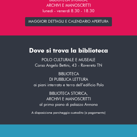
BIBLIOTECA STORICA,
ARCHIVI E MANOSCRITTI
lunedì - venerdì 8.30 - 18.30
MAGGIORI DETTAGLI E CALENDARIO APERTURA
Dove si trova la biblioteca
POLO CULTURALE E MUSEALE
Corso Angelo Bettini, 43 - Rovereto TN
BIBLIOTECA
DI PUBBLICA LETTURA
ai piani interrato e terra dell’edificio Polo
BIBLIOTECA STORICA,
ARCHIVI E MANOSCRITTI
al primo piano di palazzo Annona
A disposizione parcheggio custodito (a pagamento)