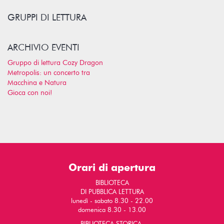
GRUPPI DI LETTURA
ARCHIVIO EVENTI
Gruppo di lettura Cozy Dragon
Metropolis: un concerto tra
Macchina e Natura
Gioca con noi!
Orari di apertura
BIBLIOTECA
DI PUBBLICA LETTURA
lunedì - sabato 8.30 - 22.00
domenica 8.30 - 13.00