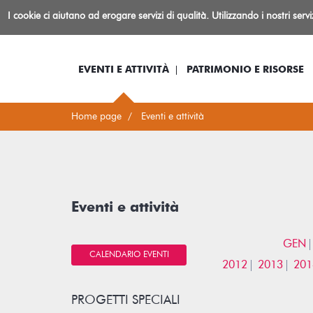
Biblioteca
I cookie ci aiutano ad erogare servizi di qualità. Utilizzando i nostri serv
Io sono...
Log-in
Inform
Rovereto
EVENTI E ATTIVITÀ
PATRIMONIO E RISORSE
Home page
Eventi e attività
Eventi e attività
GEN
CALENDARIO EVENTI
2012
2013
201
PROGETTI SPECIALI