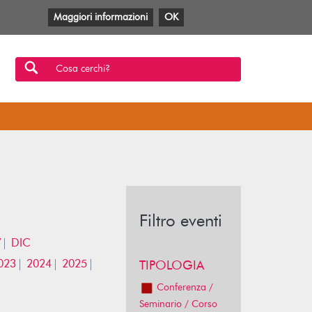
Maggiori informazioni
OK
Facebook
Twitter
YouTube
Anobii
SBT
Mlol
Cosa cerchi?
Filtro eventi
V
DIC
023
2024
2025
TIPOLOGIA
Conferenza /
Seminario / Corso