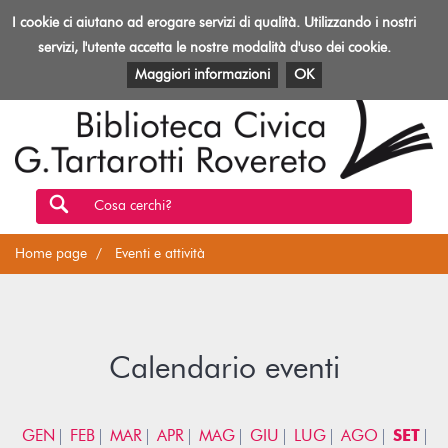
Biblioteca
I cookie ci aiutano ad erogare servizi di qualità. Utilizzando i nostri
Toggl
Rovereto
navig
servizi, l'utente accetta le nostre modalità d'uso dei cookie.
EVENTI E ATTIVITÀ
PATRIMONIO E RISORSE
Maggiori informazioni
OK
Cosa cerchi?
Home page
Eventi e attività
Calendario eventi
GEN
FEB
MAR
APR
MAG
GIU
LUG
AGO
SET