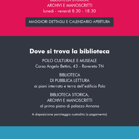
BIBLIOTECA STORICA,
ARCHIVI E MANOSCRITTI
lunedì - venerdì 8.30 - 18.30
MAGGIORI DETTAGLI E CALENDARIO APERTURA
Dove si trova la biblioteca
POLO CULTURALE E MUSEALE
Corso Angelo Bettini, 43 - Rovereto TN
BIBLIOTECA
DI PUBBLICA LETTURA
ai piani interrato e terra dell’edificio Polo
BIBLIOTECA STORICA,
ARCHIVI E MANOSCRITTI
al primo piano di palazzo Annona
A disposizione parcheggio custodito (a pagamento)