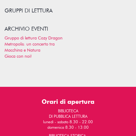
GRUPPI DI LETTURA
ARCHIVIO EVENTI
Gruppo di lettura Cozy Dragon
Metropolis: un concerto tra
Macchina e Natura
Gioca con noi!
Orari di apertura
BIBLIOTECA
DI PUBBLICA LETTURA
lunedì - sabato 8.30 - 22.00
domenica 8.30 - 13.00