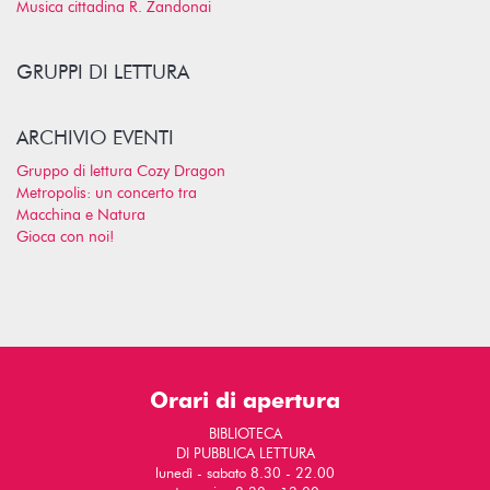
Musica cittadina R. Zandonai
GRUPPI DI LETTURA
ARCHIVIO EVENTI
Gruppo di lettura Cozy Dragon
Metropolis: un concerto tra
Macchina e Natura
Gioca con noi!
Orari di apertura
BIBLIOTECA
DI PUBBLICA LETTURA
lunedì - sabato 8.30 - 22.00