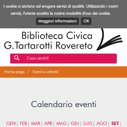
Biblioteca
I cookie ci aiutano ad erogare servizi di qualità. Utilizzando i nostri
Toggl
Rovereto
navig
servizi, l'utente accetta le nostre modalità d'uso dei cookie.
EVENTI E ATTIVITÀ
PATRIMONIO E RISORSE
Maggiori informazioni
OK
Cosa cerchi?
Home page
Eventi e attività
Calendario eventi
GEN
FEB
MAR
APR
MAG
GIU
LUG
AGO
SET