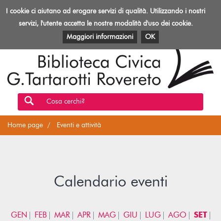
Biblioteca
I cookie ci aiutano ad erogare servizi di qualità. Utilizzando i nostri
Toggl
Rovereto
navig
servizi, l'utente accetta le nostre modalità d'uso dei cookie.
EVENTI E ATTIVITÀ
PATRIMONIO E RISORSE
Maggiori informazioni
OK
Cosa cerchi?
Home page
Eventi e attività
Calendario eventi
GEN
FEB
MAR
APR
MAG
GIU
LUG
AGO
SET