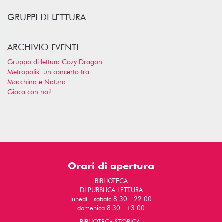
GRUPPI DI LETTURA
ARCHIVIO EVENTI
Gruppo di lettura Cozy Dragon
Metropolis: un concerto tra
Macchina e Natura
Gioca con noi!
Orari di apertura
BIBLIOTECA
DI PUBBLICA LETTURA
lunedì - sabato 8.30 - 22.00
domenica 8.30 - 13.00