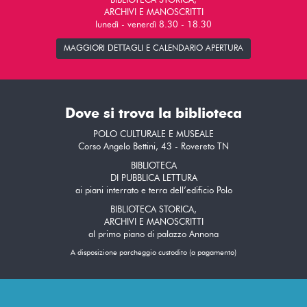
BIBLIOTECA STORICA,
ARCHIVI E MANOSCRITTI
lunedì - venerdì 8.30 - 18.30
MAGGIORI DETTAGLI E CALENDARIO APERTURA
Dove si trova la biblioteca
POLO CULTURALE E MUSEALE
Corso Angelo Bettini, 43 - Rovereto TN
BIBLIOTECA
DI PUBBLICA LETTURA
ai piani interrato e terra dell’edificio Polo
BIBLIOTECA STORICA,
ARCHIVI E MANOSCRITTI
al primo piano di palazzo Annona
A disposizione parcheggio custodito (a pagamento)