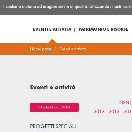
Biblioteca
I cookie ci aiutano ad erogare servizi di qualità. Utilizzando i nostri serv
Io sono...
Log-in
Inform
Rovereto
EVENTI E ATTIVITÀ
PATRIMONIO E RISORSE
Home page
Eventi e attività
Eventi e attività
GEN
CALENDARIO EVENTI
2012
2013
201
PROGETTI SPECIALI