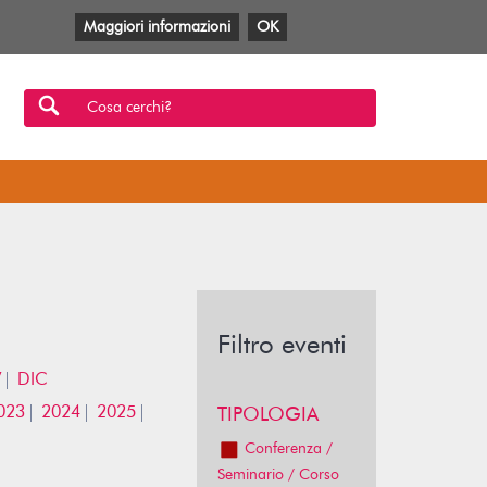
Maggiori informazioni
OK
Facebook
Twitter
YouTube
Anobii
SBT
Mlol
Cosa cerchi?
Filtro eventi
V
DIC
023
2024
2025
TIPOLOGIA
Conferenza /
Seminario / Corso