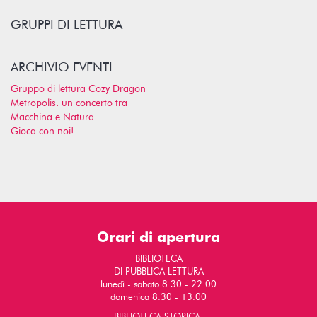
GRUPPI DI LETTURA
ARCHIVIO EVENTI
Gruppo di lettura Cozy Dragon
Metropolis: un concerto tra
Macchina e Natura
Gioca con noi!
Orari di apertura
BIBLIOTECA
DI PUBBLICA LETTURA
lunedì - sabato 8.30 - 22.00
domenica 8.30 - 13.00