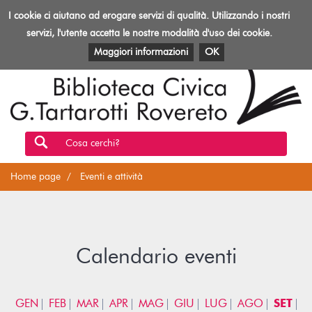
Biblioteca
I cookie ci aiutano ad erogare servizi di qualità. Utilizzando i nostri
Toggl
Rovereto
navig
servizi, l'utente accetta le nostre modalità d'uso dei cookie.
EVENTI E ATTIVITÀ
PATRIMONIO E RISORSE
Maggiori informazioni
OK
Cosa cerchi?
Home page
Eventi e attività
Calendario eventi
GEN
FEB
MAR
APR
MAG
GIU
LUG
AGO
SET