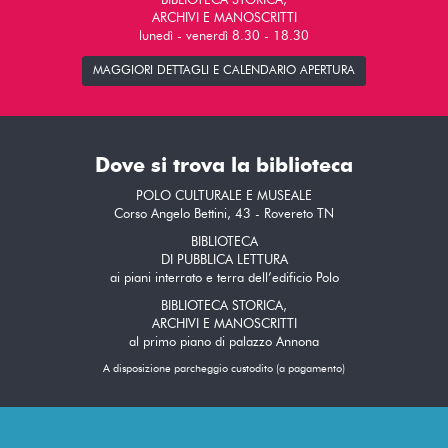
BIBLIOTECA STORICA,
ARCHIVI E MANOSCRITTI
lunedì - venerdì 8.30 - 18.30
MAGGIORI DETTAGLI E CALENDARIO APERTURA
Dove si trova la biblioteca
POLO CULTURALE E MUSEALE
Corso Angelo Bettini, 43 - Rovereto TN
BIBLIOTECA
DI PUBBLICA LETTURA
ai piani interrato e terra dell’edificio Polo
BIBLIOTECA STORICA,
ARCHIVI E MANOSCRITTI
al primo piano di palazzo Annona
A disposizione parcheggio custodito (a pagamento)