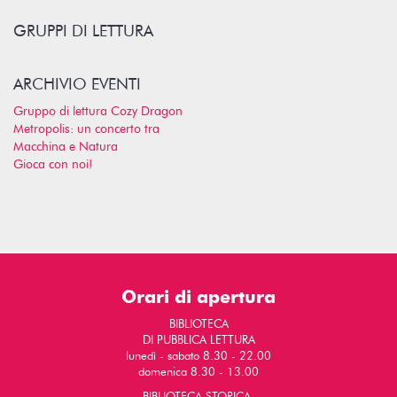
GRUPPI DI LETTURA
ARCHIVIO EVENTI
Gruppo di lettura Cozy Dragon
Metropolis: un concerto tra
Macchina e Natura
Gioca con noi!
Orari di apertura
BIBLIOTECA
DI PUBBLICA LETTURA
lunedì - sabato 8.30 - 22.00
domenica 8.30 - 13.00