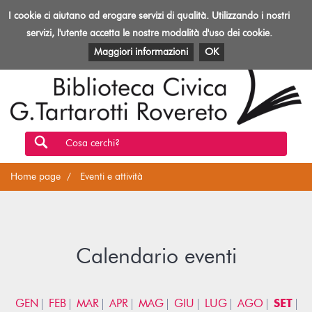
Biblioteca
I cookie ci aiutano ad erogare servizi di qualità. Utilizzando i nostri
Toggl
Rovereto
navig
servizi, l'utente accetta le nostre modalità d'uso dei cookie.
EVENTI E ATTIVITÀ
PATRIMONIO E RISORSE
Maggiori informazioni
OK
Cosa cerchi?
Home page
Eventi e attività
Calendario eventi
GEN
FEB
MAR
APR
MAG
GIU
LUG
AGO
SET