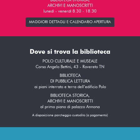
BIBLIOTECA STORICA,
ARCHIVI E MANOSCRITTI
lunedì - venerdì 8.30 - 18.30
MAGGIORI DETTAGLI E CALENDARIO APERTURA
Dove si trova la biblioteca
POLO CULTURALE E MUSEALE
Corso Angelo Bettini, 43 - Rovereto TN
BIBLIOTECA
DI PUBBLICA LETTURA
ai piani interrato e terra dell’edificio Polo
BIBLIOTECA STORICA,
ARCHIVI E MANOSCRITTI
al primo piano di palazzo Annona
A disposizione parcheggio custodito (a pagamento)