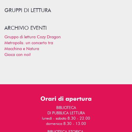
GRUPPI DI LETTURA
ARCHIVIO EVENTI
Gruppo di lettura Cozy Dragon
Metropolis: un concerto tra
Macchina e Natura
Gioca con noi!
Orari di apertura
BIBLIOTECA
DI PUBBLICA LETTURA
lunedì - sabato 8.30 - 22.00
domenica 8.30 - 13.00