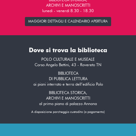
BIBLIOTECA STORICA,
ARCHIVI E MANOSCRITTI
lunedì - venerdì 8.30 - 18.30
MAGGIORI DETTAGLI E CALENDARIO APERTURA
Dove si trova la biblioteca
POLO CULTURALE E MUSEALE
Corso Angelo Bettini, 43 - Rovereto TN
BIBLIOTECA
DI PUBBLICA LETTURA
ai piani interrato e terra dell’edificio Polo
BIBLIOTECA STORICA,
ARCHIVI E MANOSCRITTI
al primo piano di palazzo Annona
A disposizione parcheggio custodito (a pagamento)