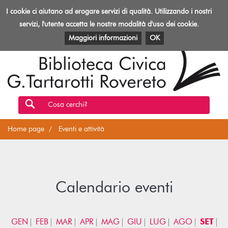
Biblioteca
I cookie ci aiutano ad erogare servizi di qualità. Utilizzando i nostri
Toggl
Rovereto
navig
servizi, l'utente accetta le nostre modalità d'uso dei cookie.
EVENTI E ATTIVITÀ
PATRIMONIO E RISORSE
Maggiori informazioni
OK
Cosa cerchi?
Home page
Eventi e attività
Calendario eventi
GEN
FEB
MAR
APR
MAG
GIU
LUG
AGO
SET