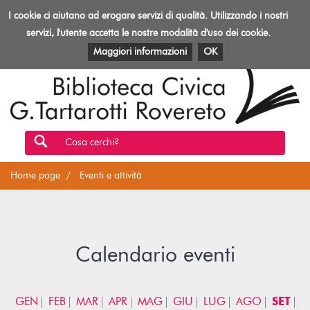
Biblioteca
I cookie ci aiutano ad erogare servizi di qualità. Utilizzando i nostri
Toggl
Rovereto
navig
servizi, l'utente accetta le nostre modalità d'uso dei cookie.
EVENTI E ATTIVITÀ
PATRIMONIO E RISORSE
Maggiori informazioni
OK
Cosa cerchi?
Home page
Eventi e attività
Calendario eventi
GEN
FEB
MAR
APR
MAG
GIU
LUG
AGO
SET