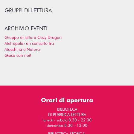
GRUPPI DI LETTURA
ARCHIVIO EVENTI
Gruppo di lettura Cozy Dragon
Metropolis: un concerto tra
Macchina e Natura
Gioca con noi!
Orari di apertura
BIBLIOTECA
DI PUBBLICA LETTURA
lunedì - sabato 8.30 - 22.00
domenica 8.30 - 13.00