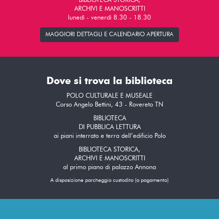
BIBLIOTECA STORICA,
ARCHIVI E MANOSCRITTI
lunedì - venerdì 8.30 - 18.30
MAGGIORI DETTAGLI E CALENDARIO APERTURA
Dove si trova la biblioteca
POLO CULTURALE E MUSEALE
Corso Angelo Bettini, 43 - Rovereto TN
BIBLIOTECA
DI PUBBLICA LETTURA
ai piani interrato e terra dell’edificio Polo
BIBLIOTECA STORICA,
ARCHIVI E MANOSCRITTI
al primo piano di palazzo Annona
A disposizione parcheggio custodito (a pagamento)