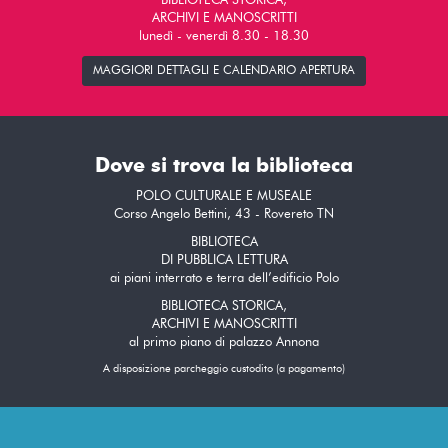
BIBLIOTECA STORICA,
ARCHIVI E MANOSCRITTI
lunedì - venerdì 8.30 - 18.30
MAGGIORI DETTAGLI E CALENDARIO APERTURA
Dove si trova la biblioteca
POLO CULTURALE E MUSEALE
Corso Angelo Bettini, 43 - Rovereto TN
BIBLIOTECA
DI PUBBLICA LETTURA
ai piani interrato e terra dell’edificio Polo
BIBLIOTECA STORICA,
ARCHIVI E MANOSCRITTI
al primo piano di palazzo Annona
A disposizione parcheggio custodito (a pagamento)