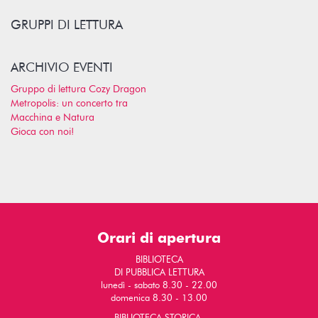
GRUPPI DI LETTURA
ARCHIVIO EVENTI
Gruppo di lettura Cozy Dragon
Metropolis: un concerto tra
Macchina e Natura
Gioca con noi!
Orari di apertura
BIBLIOTECA
DI PUBBLICA LETTURA
lunedì - sabato 8.30 - 22.00
domenica 8.30 - 13.00