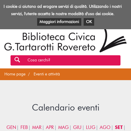
Biblioteca
I cookie ci aiutano ad erogare servizi di qualità. Utilizzando i nostri
Toggl
Rovereto
navig
servizi, l'utente accetta le nostre modalità d'uso dei cookie.
EVENTI E ATTIVITÀ
PATRIMONIO E RISORSE
Maggiori informazioni
OK
Cosa cerchi?
Home page
Eventi e attività
Calendario eventi
GEN
FEB
MAR
APR
MAG
GIU
LUG
AGO
SET