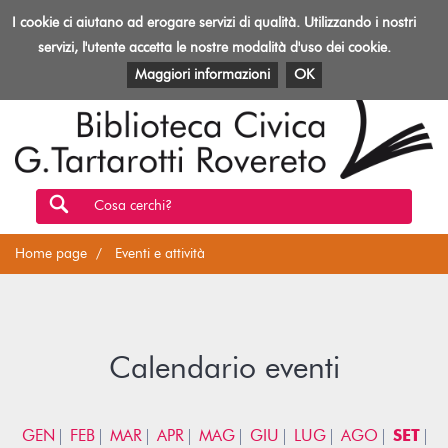
Biblioteca
I cookie ci aiutano ad erogare servizi di qualità. Utilizzando i nostri
Toggl
Rovereto
navig
servizi, l'utente accetta le nostre modalità d'uso dei cookie.
EVENTI E ATTIVITÀ
PATRIMONIO E RISORSE
Maggiori informazioni
OK
Cosa cerchi?
Home page
Eventi e attività
Calendario eventi
GEN
FEB
MAR
APR
MAG
GIU
LUG
AGO
SET