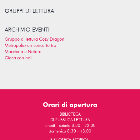
GRUPPI DI LETTURA
ARCHIVIO EVENTI
Gruppo di lettura Cozy Dragon
Metropolis: un concerto tra
Macchina e Natura
Gioca con noi!
Orari di apertura
BIBLIOTECA
DI PUBBLICA LETTURA
lunedì - sabato 8.30 - 22.00
domenica 8.30 - 13.00