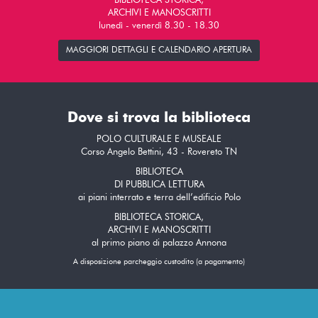
BIBLIOTECA STORICA,
ARCHIVI E MANOSCRITTI
lunedì - venerdì 8.30 - 18.30
MAGGIORI DETTAGLI E CALENDARIO APERTURA
Dove si trova la biblioteca
POLO CULTURALE E MUSEALE
Corso Angelo Bettini, 43 - Rovereto TN
BIBLIOTECA
DI PUBBLICA LETTURA
ai piani interrato e terra dell’edificio Polo
BIBLIOTECA STORICA,
ARCHIVI E MANOSCRITTI
al primo piano di palazzo Annona
A disposizione parcheggio custodito (a pagamento)