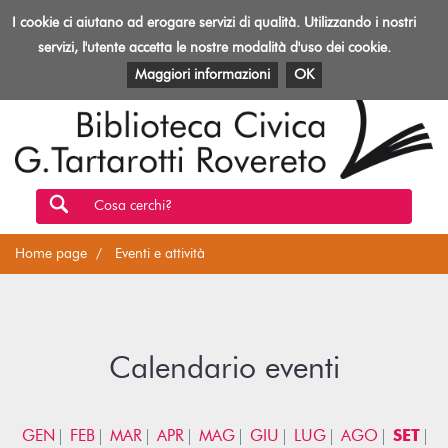
Biblioteca
I cookie ci aiutano ad erogare servizi di qualità. Utilizzando i nostri
Toggl
Rovereto
navig
servizi, l'utente accetta le nostre modalità d'uso dei cookie.
EVENTI E ATTIVITÀ
PATRIMONIO E RISORSE
Maggiori informazioni
OK
Cosa cerchi?
Home page
Eventi e attività
Calendario eventi
GEN
FEB
MAR
APR
MAG
GIU
LUG
AGO
SET