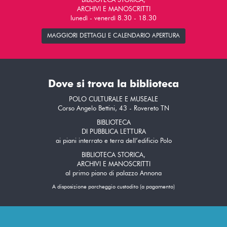
BIBLIOTECA STORICA,
ARCHIVI E MANOSCRITTI
lunedì - venerdì 8.30 - 18.30
MAGGIORI DETTAGLI E CALENDARIO APERTURA
Dove si trova la biblioteca
POLO CULTURALE E MUSEALE
Corso Angelo Bettini, 43 - Rovereto TN
BIBLIOTECA
DI PUBBLICA LETTURA
ai piani interrato e terra dell’edificio Polo
BIBLIOTECA STORICA,
ARCHIVI E MANOSCRITTI
al primo piano di palazzo Annona
A disposizione parcheggio custodito (a pagamento)