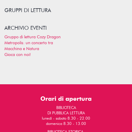
GRUPPI DI LETTURA
ARCHIVIO EVENTI
Gruppo di lettura Cozy Dragon
Metropolis: un concerto tra
Macchina e Natura
Gioca con noi!
Orari di apertura
BIBLIOTECA
DI PUBBLICA LETTURA
lunedì - sabato 8.30 - 22.00
domenica 8.30 - 13.00