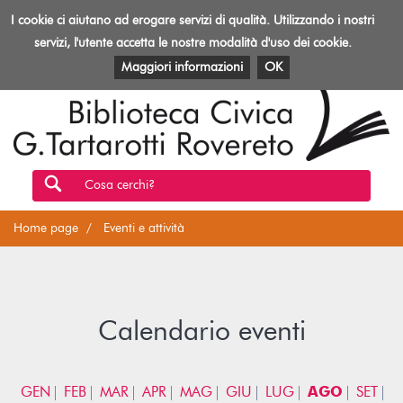
Biblioteca
I cookie ci aiutano ad erogare servizi di qualità. Utilizzando i nostri
Toggl
Rovereto
navig
servizi, l'utente accetta le nostre modalità d'uso dei cookie.
EVENTI E ATTIVITÀ
PATRIMONIO E RISORSE
Maggiori informazioni
OK
Cosa cerchi?
Home page
Eventi e attività
Calendario eventi
GEN
FEB
MAR
APR
MAG
GIU
LUG
AGO
SET