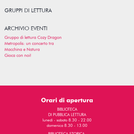
GRUPPI DI LETTURA
ARCHIVIO EVENTI
Gruppo di lettura Cozy Dragon
Metropolis: un concerto tra
Macchina e Natura
Gioca con noi!
Orari di apertura
BIBLIOTECA
DI PUBBLICA LETTURA
lunedì - sabato 8.30 - 22.00
domenica 8.30 - 13.00