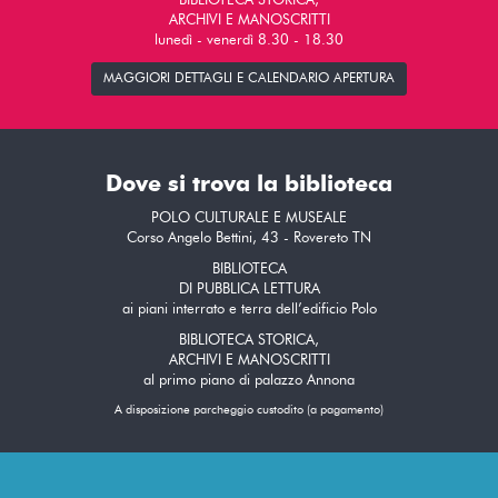
BIBLIOTECA STORICA,
ARCHIVI E MANOSCRITTI
lunedì - venerdì 8.30 - 18.30
MAGGIORI DETTAGLI E CALENDARIO APERTURA
Dove si trova la biblioteca
POLO CULTURALE E MUSEALE
Corso Angelo Bettini, 43 - Rovereto TN
BIBLIOTECA
DI PUBBLICA LETTURA
ai piani interrato e terra dell’edificio Polo
BIBLIOTECA STORICA,
ARCHIVI E MANOSCRITTI
al primo piano di palazzo Annona
A disposizione parcheggio custodito (a pagamento)