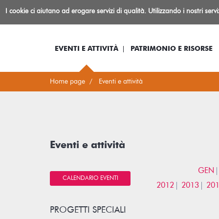
Biblioteca
I cookie ci aiutano ad erogare servizi di qualità. Utilizzando i nostri serv
Io sono...
Log-in
Inform
Rovereto
EVENTI E ATTIVITÀ
PATRIMONIO E RISORSE
Home page
Eventi e attività
Eventi e attività
GEN
CALENDARIO EVENTI
2012
2013
20
PROGETTI SPECIALI