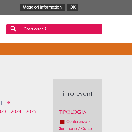
Maggiori informazioni
OK
Facebook
Twitter
YouTube
Anobii
SBT
Mlol
Cosa cerchi?
Filtro eventi
DIC
023
2024
2025
TIPOLOGIA
Conferenza /
Seminario / Corso