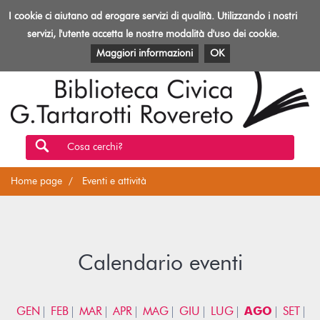
Biblioteca
I cookie ci aiutano ad erogare servizi di qualità. Utilizzando i nostri
Toggl
Rovereto
navig
servizi, l'utente accetta le nostre modalità d'uso dei cookie.
EVENTI E ATTIVITÀ
PATRIMONIO E RISORSE
Maggiori informazioni
OK
Cosa cerchi?
Home page
Eventi e attività
Calendario eventi
GEN
FEB
MAR
APR
MAG
GIU
LUG
AGO
SET