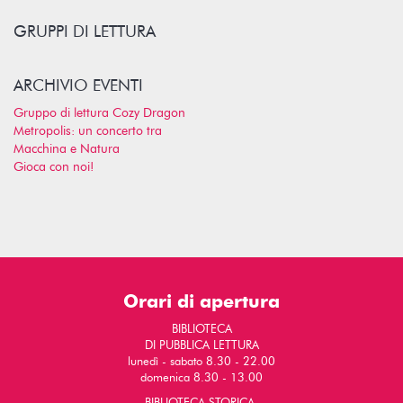
GRUPPI DI LETTURA
ARCHIVIO EVENTI
Gruppo di lettura Cozy Dragon
Metropolis: un concerto tra
Macchina e Natura
Gioca con noi!
Orari di apertura
BIBLIOTECA
DI PUBBLICA LETTURA
lunedì - sabato 8.30 - 22.00
domenica 8.30 - 13.00