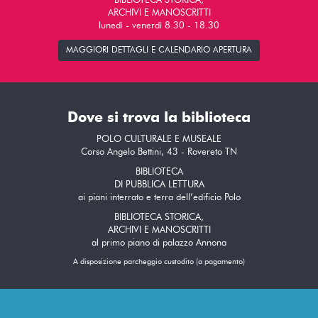
BIBLIOTECA STORICA,
ARCHIVI E MANOSCRITTI
lunedì - venerdì 8.30 - 18.30
MAGGIORI DETTAGLI E CALENDARIO APERTURA
Dove si trova la biblioteca
POLO CULTURALE E MUSEALE
Corso Angelo Bettini, 43 - Rovereto TN
BIBLIOTECA
DI PUBBLICA LETTURA
ai piani interrato e terra dell’edificio Polo
BIBLIOTECA STORICA,
ARCHIVI E MANOSCRITTI
al primo piano di palazzo Annona
A disposizione parcheggio custodito (a pagamento)