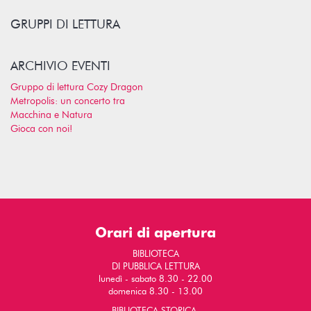
GRUPPI DI LETTURA
ARCHIVIO EVENTI
Gruppo di lettura Cozy Dragon
Metropolis: un concerto tra
Macchina e Natura
Gioca con noi!
Orari di apertura
BIBLIOTECA
DI PUBBLICA LETTURA
lunedì - sabato 8.30 - 22.00
domenica 8.30 - 13.00