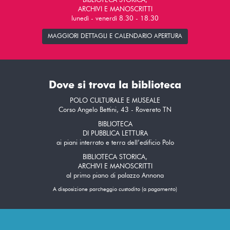
BIBLIOTECA STORICA,
ARCHIVI E MANOSCRITTI
lunedì - venerdì 8.30 - 18.30
MAGGIORI DETTAGLI E CALENDARIO APERTURA
Dove si trova la biblioteca
POLO CULTURALE E MUSEALE
Corso Angelo Bettini, 43 - Rovereto TN
BIBLIOTECA
DI PUBBLICA LETTURA
ai piani interrato e terra dell’edificio Polo
BIBLIOTECA STORICA,
ARCHIVI E MANOSCRITTI
al primo piano di palazzo Annona
A disposizione parcheggio custodito (a pagamento)