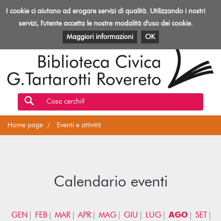
Biblioteca
I cookie ci aiutano ad erogare servizi di qualità. Utilizzando i nostri
Toggl
Rovereto
navig
servizi, l'utente accetta le nostre modalità d'uso dei cookie.
EVENTI E ATTIVITÀ
PATRIMONIO E RISORSE
Maggiori informazioni
OK
Cosa cerchi?
Home page
Eventi e attività
Calendario eventi
GEN
FEB
MAR
APR
MAG
GIU
LUG
AGO
SET