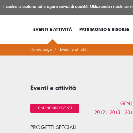
Biblioteca
I cookie ci aiutano ad erogare servizi di qualità. Utilizzando i nostri serv
Io sono...
Log-in
Inform
Rovereto
EVENTI E ATTIVITÀ
PATRIMONIO E RISORSE
Home page
Eventi e attività
Eventi e attività
GEN
CALENDARIO EVENTI
2012
2013
201
PROGETTI SPECIALI