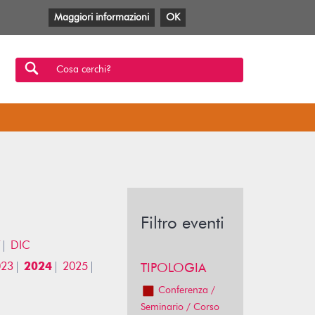
Maggiori informazioni
OK
Facebook
Twitter
YouTube
Anobii
SBT
Mlol
Cosa cerchi?
Filtro eventi
DIC
023
2024
2025
TIPOLOGIA
Conferenza /
Seminario / Corso