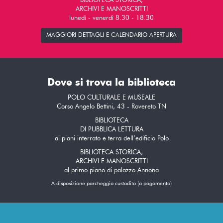
BIBLIOTECA STORICA,
ARCHIVI E MANOSCRITTI
lunedì - venerdì 8.30 - 18.30
MAGGIORI DETTAGLI E CALENDARIO APERTURA
Dove si trova la biblioteca
POLO CULTURALE E MUSEALE
Corso Angelo Bettini, 43 - Rovereto TN
BIBLIOTECA
DI PUBBLICA LETTURA
ai piani interrato e terra dell’edificio Polo
BIBLIOTECA STORICA,
ARCHIVI E MANOSCRITTI
al primo piano di palazzo Annona
A disposizione parcheggio custodito (a pagamento)