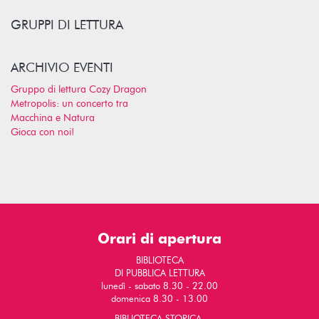
GRUPPI DI LETTURA
ARCHIVIO EVENTI
Gruppo di lettura Cozy Dragon
Metropolis: un concerto tra
Macchina e Natura
Gioca con noi!
Orari di apertura
BIBLIOTECA
DI PUBBLICA LETTURA
lunedì - sabato 8.30 - 22.00
domenica 8.30 - 13.00