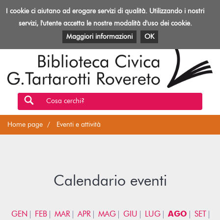
Biblioteca
I cookie ci aiutano ad erogare servizi di qualità. Utilizzando i nostri
Toggl
Rovereto
navig
servizi, l'utente accetta le nostre modalità d'uso dei cookie.
EVENTI E ATTIVITÀ
PATRIMONIO E RISORSE
Maggiori informazioni
OK
Cosa cerchi?
Home page
Eventi e attività
Calendario eventi
GEN
FEB
MAR
APR
MAG
GIU
LUG
AGO
SET