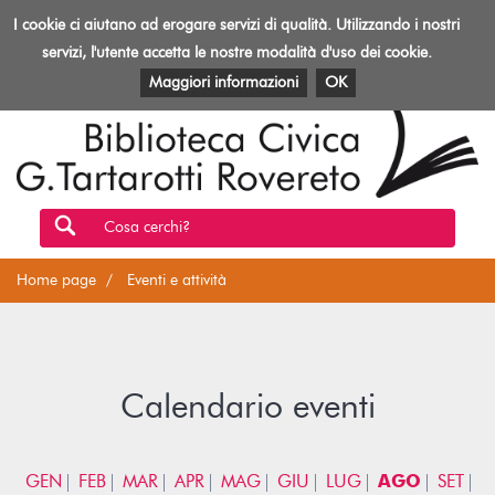
Biblioteca
I cookie ci aiutano ad erogare servizi di qualità. Utilizzando i nostri
Toggl
Rovereto
navig
servizi, l'utente accetta le nostre modalità d'uso dei cookie.
EVENTI E ATTIVITÀ
PATRIMONIO E RISORSE
Maggiori informazioni
OK
Cosa cerchi?
Home page
Eventi e attività
Calendario eventi
GEN
FEB
MAR
APR
MAG
GIU
LUG
AGO
SET