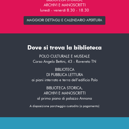
BIBLIOTECA STORICA,
ARCHIVI E MANOSCRITTI
lunedì - venerdì 8.30 - 18.30
MAGGIORI DETTAGLI E CALENDARIO APERTURA
Dove si trova la biblioteca
POLO CULTURALE E MUSEALE
Corso Angelo Bettini, 43 - Rovereto TN
BIBLIOTECA
DI PUBBLICA LETTURA
ai piani interrato e terra dell’edificio Polo
BIBLIOTECA STORICA,
ARCHIVI E MANOSCRITTI
al primo piano di palazzo Annona
A disposizione parcheggio custodito (a pagamento)