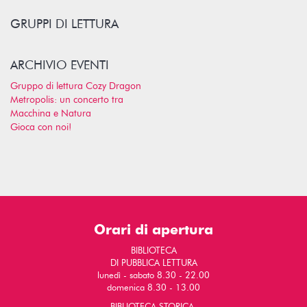
GRUPPI DI LETTURA
ARCHIVIO EVENTI
Gruppo di lettura Cozy Dragon
Metropolis: un concerto tra
Macchina e Natura
Gioca con noi!
Orari di apertura
BIBLIOTECA
DI PUBBLICA LETTURA
lunedì - sabato 8.30 - 22.00
domenica 8.30 - 13.00