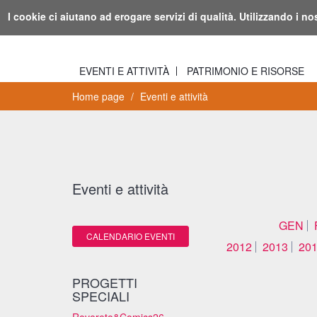
Biblioteca
Io sono...
Log-in
Informazioni
I cookie ci aiutano ad erogare servizi di qualità. Utilizzando i no
Rovereto
EVENTI E ATTIVITÀ
PATRIMONIO E RISORSE
Home page
Eventi e attività
Eventi e attività
GEN
CALENDARIO EVENTI
2012
2013
20
PROGETTI
SPECIALI