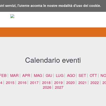
stri servizi, l'utente accetta le nostre modalità d'uso dei cookie.
Calendario eventi
FEB
MAR
APR
MAG
GIU
LUG
AGO
SET
OTT
NO
14
2015
2016
2017
2018
2019
2020
2021
2022
2
2026
2027