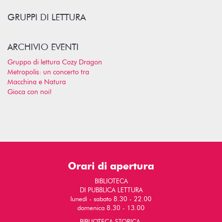
GRUPPI DI LETTURA
ARCHIVIO EVENTI
Gruppo di lettura Cozy Dragon
Metropolis: un concerto tra
Macchina e Natura
Gioca con noi!
Orari di apertura
BIBLIOTECA
DI PUBBLICA LETTURA
lunedì - sabato 8.30 - 22.00
domenica 8.30 - 13.00