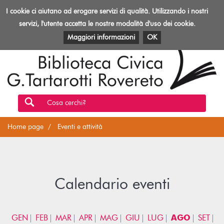
Biblioteca
I cookie ci aiutano ad erogare servizi di qualità. Utilizzando i nostri
Toggl
Rovereto
navig
servizi, l'utente accetta le nostre modalità d'uso dei cookie.
EVENTI E ATTIVITÀ
PATRIMONIO E RISORSE
Maggiori informazioni
OK
Cosa cerchi?
Home page
Eventi e attività
Calendario eventi
GEN
FEB
MAR
APR
MAG
GIU
LUG
AGO
SET