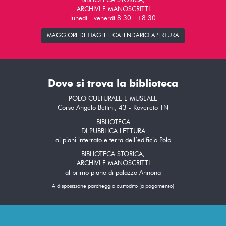
BIBLIOTECA STORICA,
ARCHIVI E MANOSCRITTI
lunedì - venerdì 8.30 - 18.30
MAGGIORI DETTAGLI E CALENDARIO APERTURA
Dove si trova la biblioteca
POLO CULTURALE E MUSEALE
Corso Angelo Bettini, 43 - Rovereto TN
BIBLIOTECA
DI PUBBLICA LETTURA
ai piani interrato e terra dell’edificio Polo
BIBLIOTECA STORICA,
ARCHIVI E MANOSCRITTI
al primo piano di palazzo Annona
A disposizione parcheggio custodito (a pagamento)