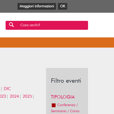
Maggiori informazioni
OK
Facebook
Twitter
YouTube
Anobii
SBT
Mlol
Cosa cerchi?
Filtro eventi
DIC
023
2024
2025
TIPOLOGIA
Conferenza /
Seminario / Corso