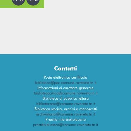
Contatti
Posta elettronica certificata
biblioteca@pec.comune.rovereto.tn.it
Informazioni di carattere generale
bibliotecacivica@comune.rovereto.tn.it
Biblioteca di pubblica lettura
bibliotecario@comune.rovereto.tn.it
Biblioteca storica, archivi e manoscritti
archivistorici@comune.rovereto.tn.it
Prestito interbibliotecario
prestitibiblioteca@comune.rovereto.tn.it