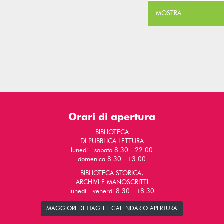
MOSTRA
Orari di apertura
BIBLIOTECA
DI PUBBLICA LETTURA
lunedì - sabato 8.30 - 22.00
domenica 8.30 - 13.00
BIBLIOTECA STORICA,
ARCHIVI E MANOSCRITTI
lunedì - venerdì 8.30 - 18.30
MAGGIORI DETTAGLI E CALENDARIO APERTURA