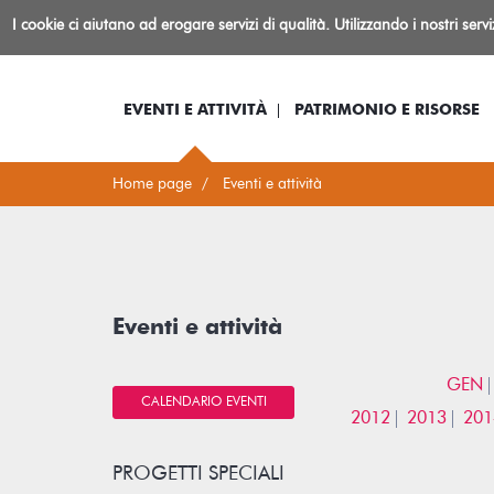
Biblioteca
I cookie ci aiutano ad erogare servizi di qualità. Utilizzando i nostri serv
Io sono...
Log-in
Inform
Rovereto
EVENTI E ATTIVITÀ
PATRIMONIO E RISORSE
Home page
Eventi e attività
Eventi e attività
GEN
CALENDARIO EVENTI
2012
2013
201
PROGETTI SPECIALI