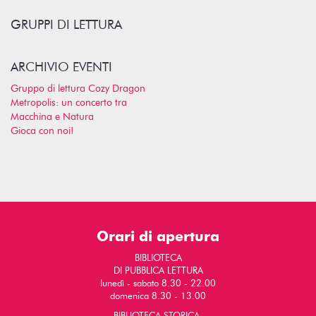
GRUPPI DI LETTURA
ARCHIVIO EVENTI
Gruppo di lettura Cozy Dragon
Metropolis: un concerto tra
Macchina e Natura
Gioca con noi!
Orari di apertura
BIBLIOTECA
DI PUBBLICA LETTURA
lunedì - sabato 8.30 - 22.00
domenica 8.30 - 13.00