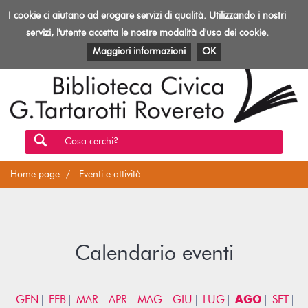
Biblioteca
I cookie ci aiutano ad erogare servizi di qualità. Utilizzando i nostri
Toggl
Rovereto
navig
servizi, l'utente accetta le nostre modalità d'uso dei cookie.
EVENTI E ATTIVITÀ
PATRIMONIO E RISORSE
Maggiori informazioni
OK
Cosa cerchi?
Home page
Eventi e attività
Calendario eventi
GEN
FEB
MAR
APR
MAG
GIU
LUG
AGO
SET