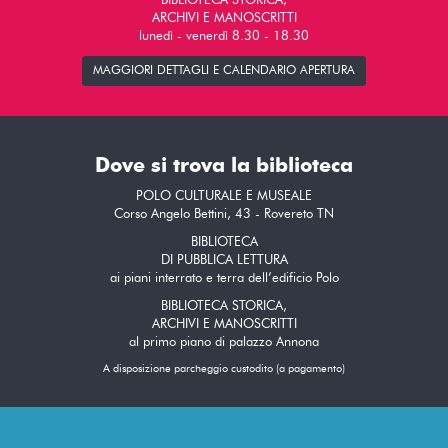
BIBLIOTECA STORICA,
ARCHIVI E MANOSCRITTI
lunedì - venerdì 8.30 - 18.30
MAGGIORI DETTAGLI E CALENDARIO APERTURA
Dove si trova la biblioteca
POLO CULTURALE E MUSEALE
Corso Angelo Bettini, 43 - Rovereto TN
BIBLIOTECA
DI PUBBLICA LETTURA
ai piani interrato e terra dell’edificio Polo
BIBLIOTECA STORICA,
ARCHIVI E MANOSCRITTI
al primo piano di palazzo Annona
A disposizione parcheggio custodito (a pagamento)