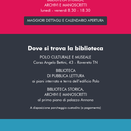
BIBLIOTECA STORICA,
ARCHIVI E MANOSCRITTI
lunedì - venerdì 8.30 - 18.30
MAGGIORI DETTAGLI E CALENDARIO APERTURA
Dove si trova la biblioteca
POLO CULTURALE E MUSEALE
Corso Angelo Bettini, 43 - Rovereto TN
BIBLIOTECA
DI PUBBLICA LETTURA
ai piani interrato e terra dell’edificio Polo
BIBLIOTECA STORICA,
ARCHIVI E MANOSCRITTI
al primo piano di palazzo Annona
A disposizione parcheggio custodito (a pagamento)