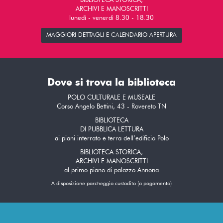
BIBLIOTECA STORICA,
ARCHIVI E MANOSCRITTI
lunedì - venerdì 8.30 - 18.30
MAGGIORI DETTAGLI E CALENDARIO APERTURA
Dove si trova la biblioteca
POLO CULTURALE E MUSEALE
Corso Angelo Bettini, 43 - Rovereto TN
BIBLIOTECA
DI PUBBLICA LETTURA
ai piani interrato e terra dell’edificio Polo
BIBLIOTECA STORICA,
ARCHIVI E MANOSCRITTI
al primo piano di palazzo Annona
A disposizione parcheggio custodito (a pagamento)