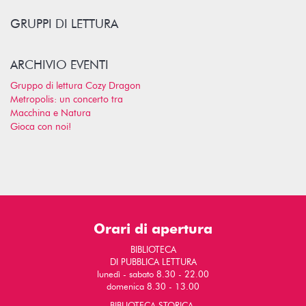
GRUPPI DI LETTURA
ARCHIVIO EVENTI
Gruppo di lettura Cozy Dragon
Metropolis: un concerto tra
Macchina e Natura
Gioca con noi!
Orari di apertura
BIBLIOTECA
DI PUBBLICA LETTURA
lunedì - sabato 8.30 - 22.00
domenica 8.30 - 13.00