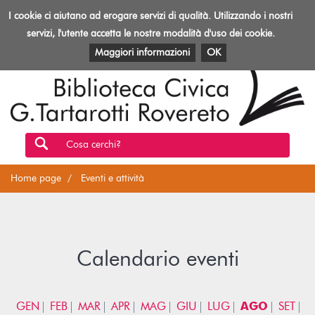
Biblioteca
I cookie ci aiutano ad erogare servizi di qualità. Utilizzando i nostri
Toggl
Rovereto
navig
servizi, l'utente accetta le nostre modalità d'uso dei cookie.
EVENTI E ATTIVITÀ
PATRIMONIO E RISORSE
Maggiori informazioni
OK
Cosa cerchi?
Home page
Eventi e attività
Calendario eventi
GEN
FEB
MAR
APR
MAG
GIU
LUG
AGO
SET