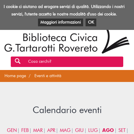
Biblioteca
I cookie ci aiutano ad erogare servizi di qualità. Utilizzando i nostri
Toggl
Rovereto
navig
servizi, l'utente accetta le nostre modalità d'uso dei cookie.
EVENTI E ATTIVITÀ
PATRIMONIO E RISORSE
Maggiori informazioni
OK
Cosa cerchi?
Home page
Eventi e attività
Calendario eventi
GEN
FEB
MAR
APR
MAG
GIU
LUG
AGO
SET