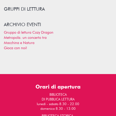
GRUPPI DI LETTURA
ARCHIVIO EVENTI
Gruppo di lettura Cozy Dragon
Metropolis: un concerto tra
Macchina e Natura
Gioca con noi!
Orari di apertura
BIBLIOTECA
DI PUBBLICA LETTURA
lunedì - sabato 8.30 - 22.00
domenica 8.30 - 13.00