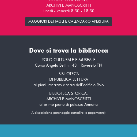
BIBLIOTECA STORICA,
ARCHIVI E MANOSCRITTI
lunedì - venerdì 8.30 - 18.30
MAGGIORI DETTAGLI E CALENDARIO APERTURA
Dove si trova la biblioteca
POLO CULTURALE E MUSEALE
Corso Angelo Bettini, 43 - Rovereto TN
BIBLIOTECA
DI PUBBLICA LETTURA
ai piani interrato e terra dell’edificio Polo
BIBLIOTECA STORICA,
ARCHIVI E MANOSCRITTI
al primo piano di palazzo Annona
A disposizione parcheggio custodito (a pagamento)