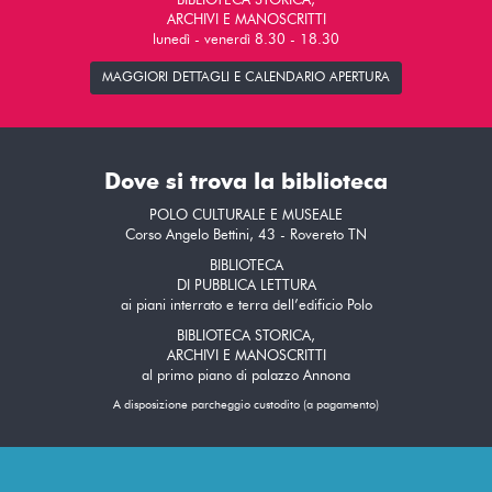
BIBLIOTECA STORICA,
ARCHIVI E MANOSCRITTI
lunedì - venerdì 8.30 - 18.30
MAGGIORI DETTAGLI E CALENDARIO APERTURA
Dove si trova la biblioteca
POLO CULTURALE E MUSEALE
Corso Angelo Bettini, 43 - Rovereto TN
BIBLIOTECA
DI PUBBLICA LETTURA
ai piani interrato e terra dell’edificio Polo
BIBLIOTECA STORICA,
ARCHIVI E MANOSCRITTI
al primo piano di palazzo Annona
A disposizione parcheggio custodito (a pagamento)