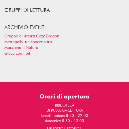
GRUPPI DI LETTURA
ARCHIVIO EVENTI
Gruppo di lettura Cozy Dragon
Metropolis: un concerto tra
Macchina e Natura
Gioca con noi!
Orari di apertura
BIBLIOTECA
DI PUBBLICA LETTURA
lunedì - sabato 8.30 - 22.00
domenica 8.30 - 13.00