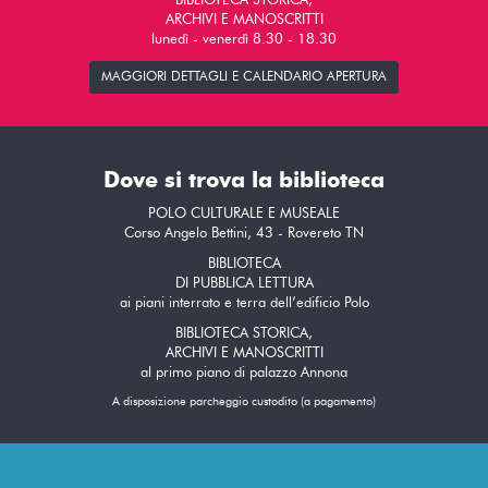
BIBLIOTECA STORICA,
ARCHIVI E MANOSCRITTI
lunedì - venerdì 8.30 - 18.30
MAGGIORI DETTAGLI E CALENDARIO APERTURA
Dove si trova la biblioteca
POLO CULTURALE E MUSEALE
Corso Angelo Bettini, 43 - Rovereto TN
BIBLIOTECA
DI PUBBLICA LETTURA
ai piani interrato e terra dell’edificio Polo
BIBLIOTECA STORICA,
ARCHIVI E MANOSCRITTI
al primo piano di palazzo Annona
A disposizione parcheggio custodito (a pagamento)