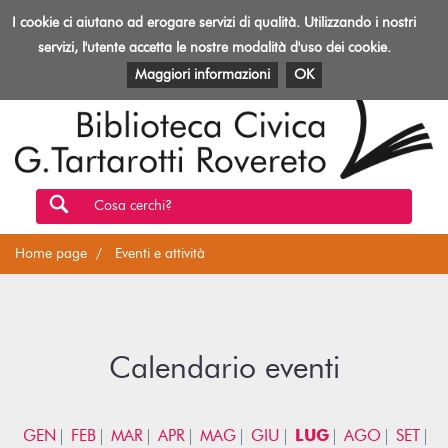
Biblioteca
I cookie ci aiutano ad erogare servizi di qualità. Utilizzando i nostri
Toggl
Rovereto
navig
servizi, l'utente accetta le nostre modalità d'uso dei cookie.
EVENTI E ATTIVITÀ
PATRIMONIO E RISORSE
Maggiori informazioni
OK
Cosa cerchi?
Home page
Eventi e attività
Calendario eventi
GEN
FEB
MAR
APR
MAG
GIU
LUG
AGO
SET