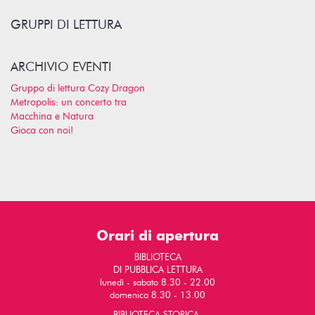
GRUPPI DI LETTURA
ARCHIVIO EVENTI
Gruppo di lettura Cozy Dragon
Metropolis: un concerto tra
Macchina e Natura
Gioca con noi!
Orari di apertura
BIBLIOTECA
DI PUBBLICA LETTURA
lunedì - sabato 8.30 - 22.00
domenica 8.30 - 13.00