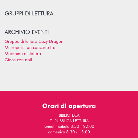
GRUPPI DI LETTURA
ARCHIVIO EVENTI
Gruppo di lettura Cozy Dragon
Metropolis: un concerto tra
Macchina e Natura
Gioca con noi!
Orari di apertura
BIBLIOTECA
DI PUBBLICA LETTURA
lunedì - sabato 8.30 - 22.00
domenica 8.30 - 13.00