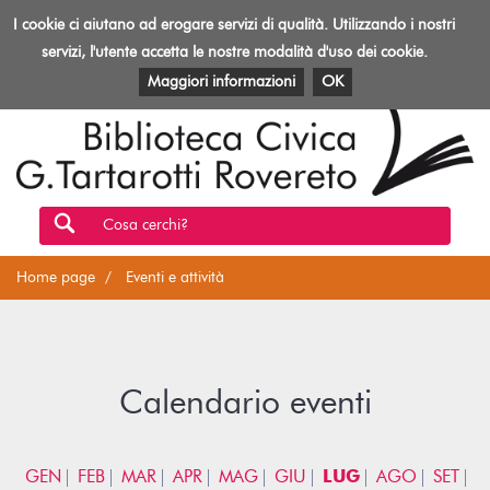
Biblioteca
I cookie ci aiutano ad erogare servizi di qualità. Utilizzando i nostri
Toggl
Rovereto
navig
servizi, l'utente accetta le nostre modalità d'uso dei cookie.
EVENTI E ATTIVITÀ
PATRIMONIO E RISORSE
Maggiori informazioni
OK
Cosa cerchi?
Home page
Eventi e attività
Calendario eventi
GEN
FEB
MAR
APR
MAG
GIU
LUG
AGO
SET