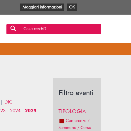
Maggiori informazioni
OK
Facebook
Twitter
YouTube
Anobii
SBT
Mlol
Cosa cerchi?
Filtro eventi
DIC
023
2024
2025
TIPOLOGIA
Conferenza /
Seminario / Corso