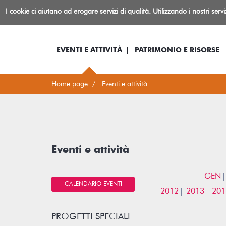
Biblioteca
I cookie ci aiutano ad erogare servizi di qualità. Utilizzando i nostri serv
Io sono...
Log-in
Inform
Rovereto
EVENTI E ATTIVITÀ
PATRIMONIO E RISORSE
Home page
Eventi e attività
Eventi e attività
GEN
CALENDARIO EVENTI
2012
2013
201
PROGETTI SPECIALI