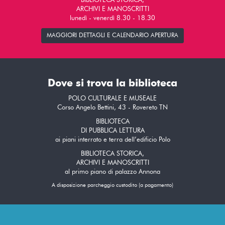
BIBLIOTECA STORICA,
ARCHIVI E MANOSCRITTI
lunedì - venerdì 8.30 - 18.30
MAGGIORI DETTAGLI E CALENDARIO APERTURA
Dove si trova la biblioteca
POLO CULTURALE E MUSEALE
Corso Angelo Bettini, 43 - Rovereto TN
BIBLIOTECA
DI PUBBLICA LETTURA
ai piani interrato e terra dell’edificio Polo
BIBLIOTECA STORICA,
ARCHIVI E MANOSCRITTI
al primo piano di palazzo Annona
A disposizione parcheggio custodito (a pagamento)