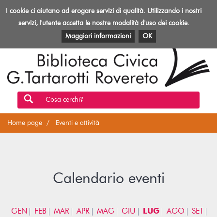
Biblioteca
I cookie ci aiutano ad erogare servizi di qualità. Utilizzando i nostri
Toggl
Rovereto
navig
servizi, l'utente accetta le nostre modalità d'uso dei cookie.
EVENTI E ATTIVITÀ
PATRIMONIO E RISORSE
Maggiori informazioni
OK
Cosa cerchi?
Home page
Eventi e attività
Calendario eventi
GEN
FEB
MAR
APR
MAG
GIU
LUG
AGO
SET