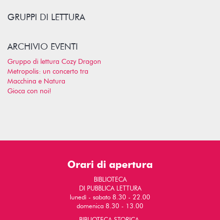
GRUPPI DI LETTURA
ARCHIVIO EVENTI
Gruppo di lettura Cozy Dragon
Metropolis: un concerto tra
Macchina e Natura
Gioca con noi!
Orari di apertura
BIBLIOTECA
DI PUBBLICA LETTURA
lunedì - sabato 8.30 - 22.00
domenica 8.30 - 13.00